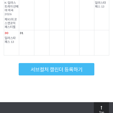
K-일러스
일러스타
트레이션페
페스 13
어 마곡
2026
제93회 코
스앤코믹
페스티벌
30
31
일러스타
페스 13
서브컬처 캘린더 등록하기
Top