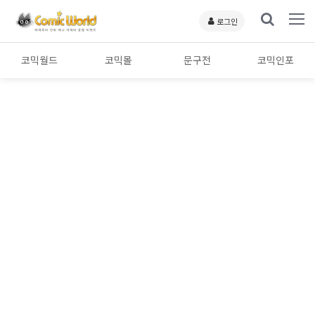
로그인
코믹월드
코믹몰
문구전
코믹인포