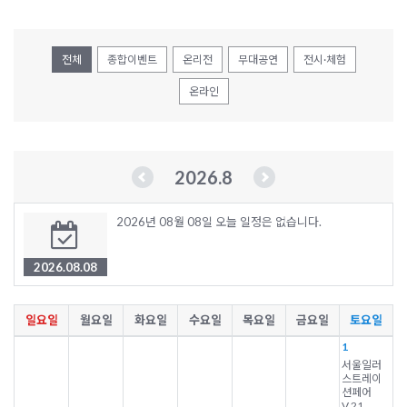
전체
종합이벤트
온리전
무대공연
전시·체험
온라인
2026.8
2026년 08월 08일 오늘 일정은 없습니다.
2026.08.08
일요일
월요일
화요일
수요일
목요일
금요일
토요일
1
서울일러
스트레이
션페어
V.21