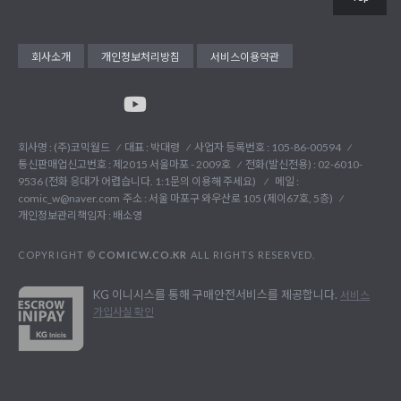
회사소개
개인정보처리방침
서비스이용약관
회사명 : (주)코믹월드
대표 : 박대령
사업자 등록번호 : 105-86-00594
통신판매업신고번호 : 제2015 서울마포 - 2009호
전화(발신전용) :
02-6010-
9536 (전화 응대가 어렵습니다. 1:1문의 이용해 주세요)
메일 :
comic_w@naver.com
주소 : 서울 마포구 와우산로 105 (제이67호, 5층)
개인정보관리책임자 : 배소영
COPYRIGHT ©
COMICW.CO.KR
ALL RIGHTS RESERVED.
KG 이니시스를 통해 구매안전서비스를 제공합니다.
서비스
가입사실 확인