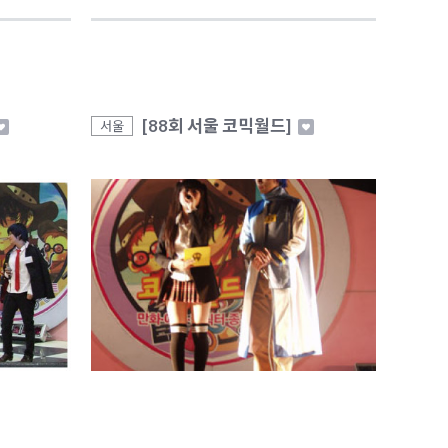
[88회 서울 코믹월드]
서울