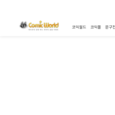
코믹월드
코믹몰
문구