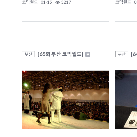
코믹월드
01-15
3217
코믹월드
0
[65회 부산 코믹월드]
[
부산
부산