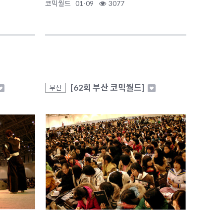
코믹월드
01-09
3077
[62회 부산 코믹월드]
부산