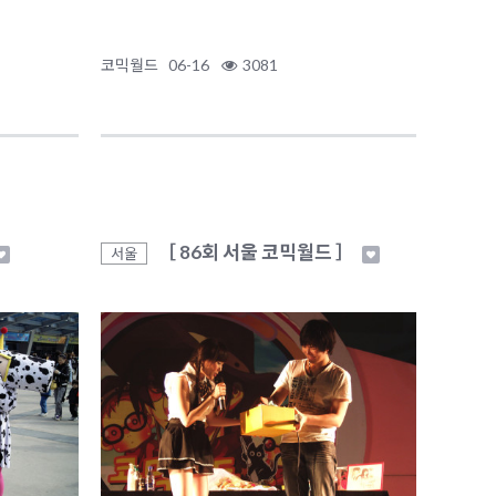
코믹월드
06-16
3081
［ 86회 서울 코믹월드 ］
서울