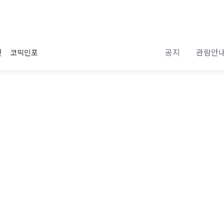
공지
관람안
전
코믹인포