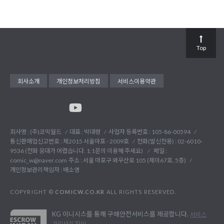
Top
회사소개
개인정보처리방침
서비스이용약관
회사명 : (주)코믹월드
대표 : 박대령
사업자 등록번호 : 105-86-00594
통신판매업신고번호 : 제2015 서울마포 - 2009호
전화(발신전용) :
02-6010-
9536 (전화 응대가 어렵습니다. 1:1문의 이용해 주세요)
메일 :
comic_w@naver.com
주소 : 서울 마포구 와우산로 105 (제이67호, 5층)
개인정보관리책임자 : 배소영
COPYRIGHT ©
COMICW.CO.KR
ALL RIGHTS RESERVED.
KG 이니시스를 통해 구매안전서비스를 제공합니다.
서비스
가입사실 확인