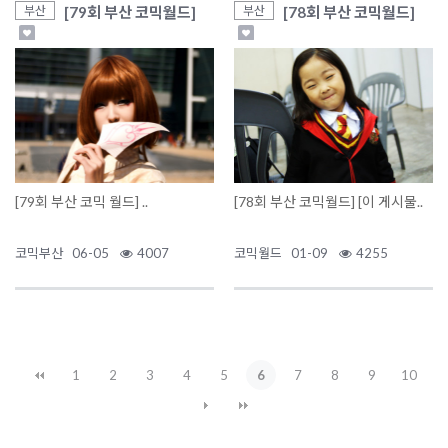
[79회 부산 코믹월드]
[78회 부산 코믹월드]
부산
부산
[79회 부산 코믹 월드] ..
[78회 부산 코믹월드] [이 게시물..
코믹부산
06-05
4007
코믹월드
01-09
4255
1
2
3
4
5
6
7
8
9
10