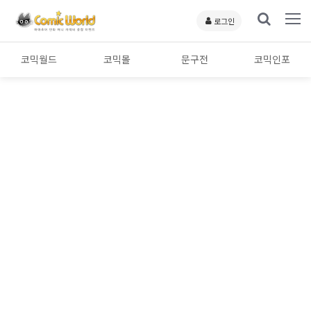
로그인
코믹월드
코믹몰
문구전
코믹인포