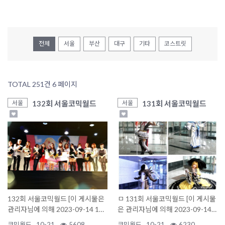
전체
서울
부산
대구
기타
코스트릿
TOTAL 251건
6 페이지
132회 서울코믹월드
131회 서울코믹월드
서울
서울
132회 서울코믹월드 [이 게시물은
ㅁ 131회 서울코믹월드 [이 게시물
관리자님에 의해 2023-09-14 15:
은 관리자님에 의해 2023-09-14 1
29:08..
5:29:08 행사갤러리에..
코믹월드
10-21
5608
코믹월드
10-21
6230