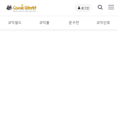
로그인
코믹월드
코믹몰
문구전
코믹인포