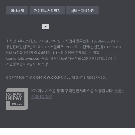
회사소개
개인정보처리방침
서비스이용약관
회사명 : (주)코믹월드
대표 : 박대령
사업자 등록번호 : 105-86-00594
통신판매업신고번호 : 제2015 서울마포 - 2009호
전화(발신전용) :
02-6010-
9536 (전화 응대가 어렵습니다. 1:1문의 이용해 주세요)
메일 :
comic_w@naver.com
주소 : 서울 마포구 와우산로 105 (제이67호, 5층)
개인정보관리책임자 : 배소영
COPYRIGHT ©
COMICW.CO.KR
ALL RIGHTS RESERVED.
KG 이니시스를 통해 구매안전서비스를 제공합니다.
서비스
가입사실 확인