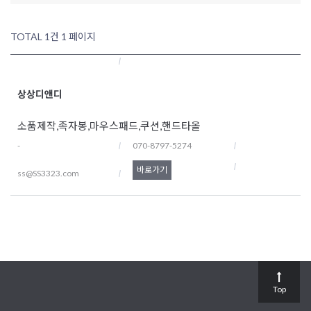
TOTAL 1건
1 페이지
상상디앤디
소품제작,족자봉,마우스패드,쿠션,핸드타올
-
070-8797-5274
바로가기
ss@SS3323.com
Top