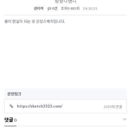
상상디앤디
관리자
0건
조회
9,485회
24.10.31
꿈이 현실이 되는 곳 상상스케치입니다.
관련링크
https://sketch3323.com/
1320회 연결
댓글
0