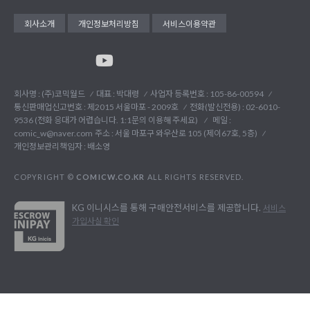
회사소개
개인정보처리방침
서비스이용약관
회사명 : (주)코믹월드
대표 : 박대령
사업자 등록번호 : 105-86-00594
통신판매업신고번호 : 제2015 서울마포 - 2009호
전화(발신전용) :
02-6010-
9536 (전화 응대가 어렵습니다. 1:1문의 이용해 주세요)
메일 :
comic_w@naver.com
주소 : 서울 마포구 와우산로 105 (제이67호, 5층)
개인정보관리책임자 : 배소영
COPYRIGHT ©
COMICW.CO.KR
ALL RIGHTS RESERVED.
KG 이니시스를 통해 구매안전서비스를 제공합니다.
서비스
가입사실 확인