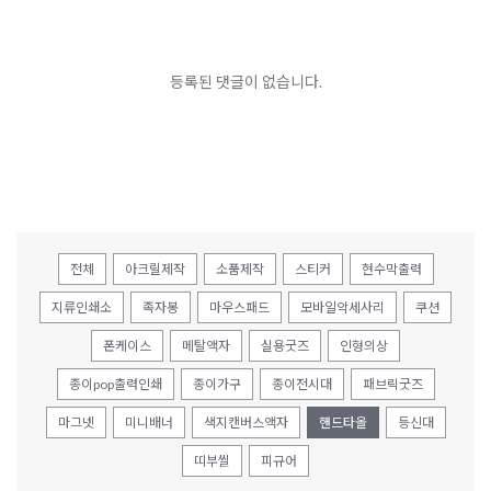
등록된 댓글이 없습니다.
전체
아크릴제작
소품제작
스티커
현수막출력
지류인쇄소
족자봉
마우스패드
모바일악세사리
쿠션
폰케이스
메탈액자
실용굿즈
인형의상
종이pop출력인쇄
종이가구
종이전시대
패브릭굿즈
마그넷
미니배너
색지캔버스액자
핸드타올
등신대
띠부씰
피규어