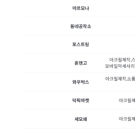
아르모나
동네공작소
포스트링
아크릴제작,스
휴앤고
모바일악세사리,
아크릴제작,소품
와우박스
아크릴제
덕픽마켓
아크릴제
세모쇄