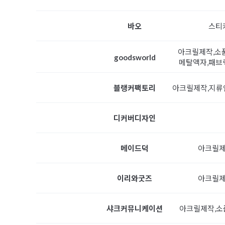
스티
바오
아크릴제작,소품
goodsworld
메탈액자,패브
아크릴제작,지류
블랭커팩토리
디커버디자인
아크릴제
메이드덕
아크릴제
이리와굿즈
아크릴제작,소
샤크커뮤니케이션