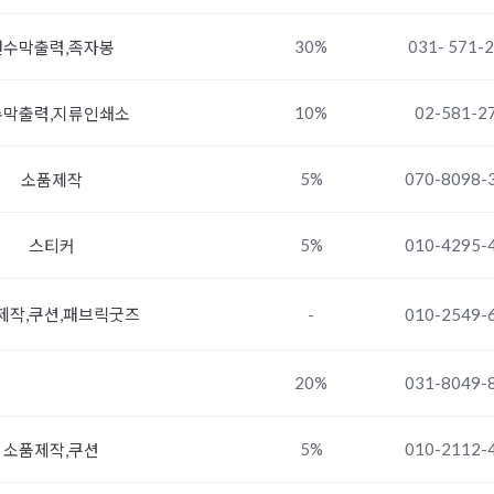
30%
031- 571-
현수막출력,족자봉
10%
02-581-2
수막출력,지류인쇄소
5%
070-8098-
소품제작
5%
010-4295-
스티커
제작,쿠션,패브릭굿즈
-
010-2549-
20%
031-8049-
5%
010-2112-
소품제작,쿠션