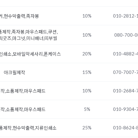
10%
010-2812-
커,현수막출력,족자봉
제작,족자봉,마우스패드,쿠션,
10%
080-700-0
릭굿즈,마그넷,미니배너,띠부씰
20%
010-4882-
인쇄소,모바일악세사리,폰케이스
15%
070-7007-
아크릴제작
10%
010-2684-
작,소품제작,마우스패드
5%
010-9304-
작,소품제작,마우스패드
25%
010-8624-
품제작,현수막출력,지류인쇄소