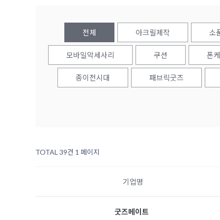
전체
아크릴제작
소
모바일악세사리
쿠션
폰
종이전시대
패브릭굿즈
TOTAL 39건
1 페이지
기업명
굿즈메이트