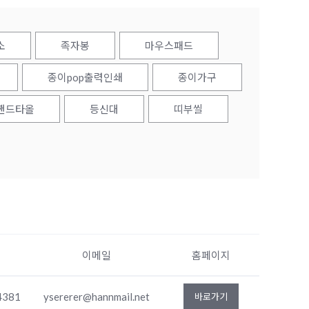
소
족자봉
마우스패드
종이pop출력인쇄
종이가구
핸드타올
등신대
띠부씰
이메일
홈페이지
4381
ysererer@hannmail.net
바로가기