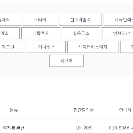
품제작
스티커
현수막출력
지류인쇄
케이스
메탈액자
실용굿즈
인형의상
마그넷
미니배너
색지캔버스액자
피규어
분류
협찬할인율
연락처
10~20%
010-8366-
족자봉,쿠션