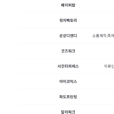
페이퍼팝
윗치팩토리
소품제작,족자
상상디앤디
굿즈워크
지류
서진티피에스
아이코믹스
파도프린팅
칼라파크