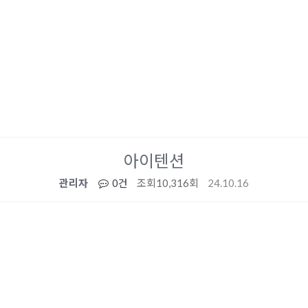
아이텐션
관리자
0건
조회
10,316회
24.10.16