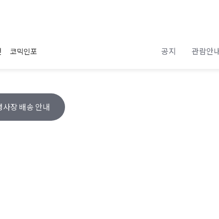
공지
관람안
전
코믹인포
행사장 배송 안내