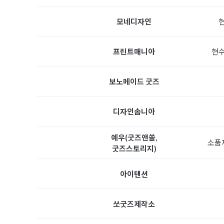
모네디자인
현
프린트매니아
보노메이드 굿즈
디자인솜니아
예우(굿즈앤쏠,
소품
굿즈스토리지)
아이텐션
쏘굿즈제작소