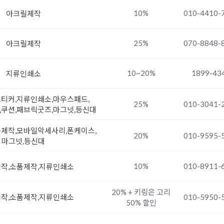
10%
010-4410-
아크릴제작
25%
070-8848-
아크릴제작
10~20%
1899-43
지류인쇄소
티커,지류인쇄소,마우스패드,
25%
010-3041-
쿠션,패브릭굿즈,마그넷,등신대
제작,모바일악세사리,폰케이스,
20%
010-9595-
마그넷,등신대
10%
010-8911-
작,소품제작,지류인쇄소
20% + 키링은 고리
작,소품제작,지류인쇄소
010-5950-
50% 할인