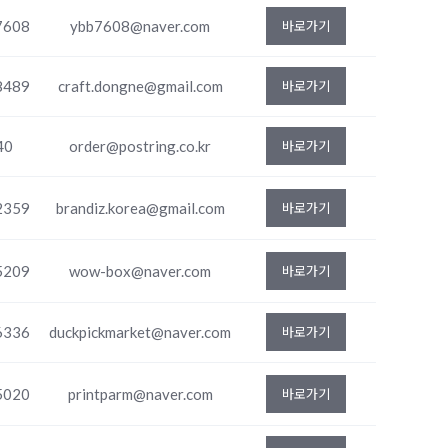
7608
ybb7608@naver.com
바로가기
8489
craft.dongne@gmail.com
바로가기
40
order@postring.co.kr
바로가기
2359
brandiz.korea@gmail.com
바로가기
5209
wow-box@naver.com
바로가기
6336
duckpickmarket@naver.com
바로가기
5020
printparm@naver.com
바로가기