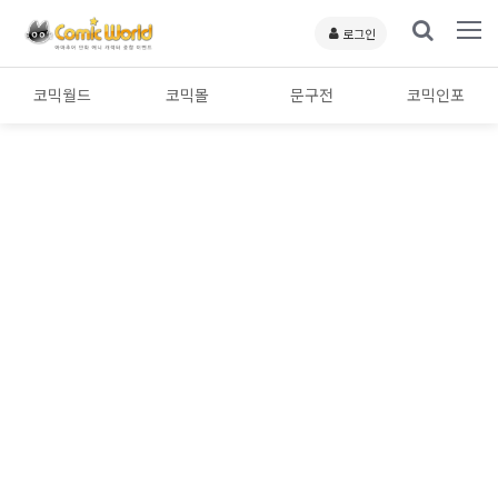
로그인
코믹월드
코믹몰
문구전
코믹인포