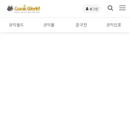
로그인
코믹월드
코믹몰
문구전
코믹인포