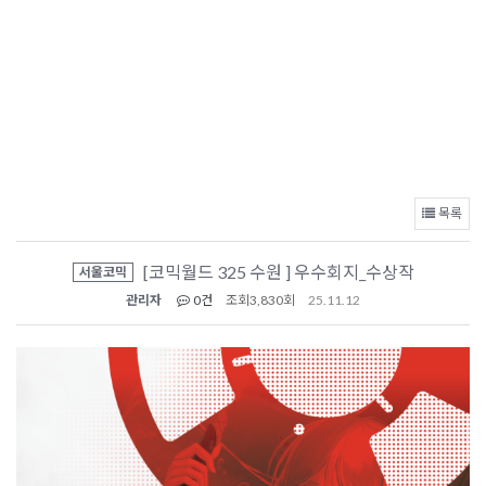
목록
[코믹월드 325 수원 ] 우수회지_수상작
서울코믹
관리자
0건
조회
3,830회
25.11.12