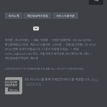
회사소개
개인정보처리방침
서비스이용약관
회사명 : (주)코믹월드
대표 : 박대령
사업자 등록번호 : 105-86-00594
통신판매업신고번호 : 제2015 서울마포 - 2009호
전화(발신전용) :
02-6010-
9536 (전화 응대가 어렵습니다. 1:1문의 이용해 주세요)
메일 :
comic_w@naver.com
주소 : 서울 마포구 와우산로 105 (제이67호, 5층)
개인정보관리책임자 : 배소영
COPYRIGHT ©
COMICW.CO.KR
ALL RIGHTS RESERVED.
KG 이니시스를 통해 구매안전서비스를 제공합니다.
서비스
가입사실 확인