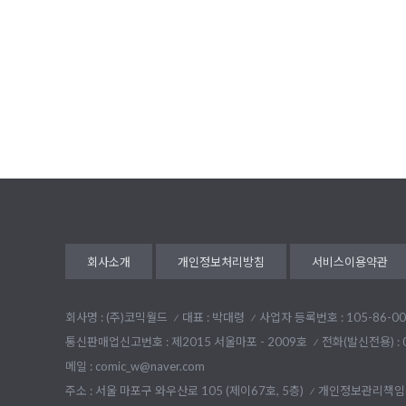
회사소개
개인정보처리방침
서비스이용약관
회사명 : (주)코믹월드
대표 : 박대령
사업자 등록번호 : 105-86-00
통신판매업신고번호 : 제2015 서울마포 - 2009호
전화(발신전용) :
메일 : comic_w@naver.com
주소 : 서울 마포구 와우산로 105 (제이67호, 5층)
개인정보관리책임자