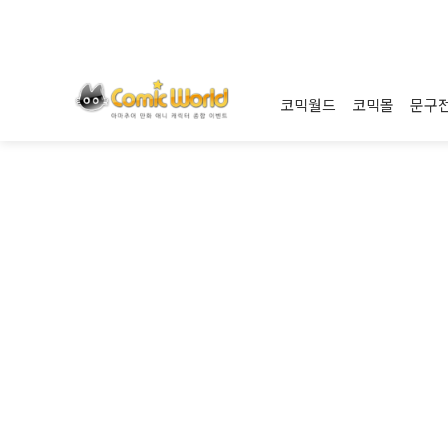
코믹월드
코믹몰
문구