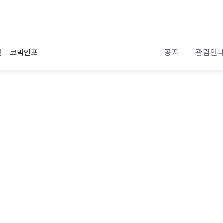
공지
관람안
전
코믹인포