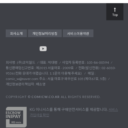
Top
회사소개
개인정보처리방침
서비스이용약관
회사명 : (주)코믹월드
대표 : 박대령
사업자 등록번호 : 105-86-00594
통신판매업신고번호 : 제2015 서울마포 - 2009호
전화(발신전용) :
02-6010-
9536 (전화 응대가 어렵습니다. 1:1문의 이용해 주세요)
메일 :
comic_w@naver.com
주소 : 서울 마포구 와우산로 105 (제이67호, 5층)
개인정보관리책임자 : 배소영
COPYRIGHT ©
COMICW.CO.KR
ALL RIGHTS RESERVED.
KG 이니시스를 통해 구매안전서비스를 제공합니다.
서비스
가입사실 확인