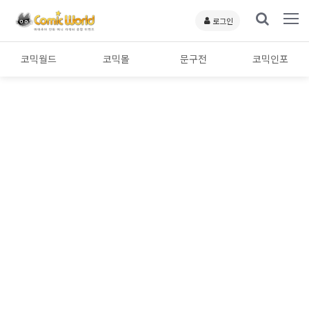
로그인
코믹월드
코믹몰
문구전
코믹인포