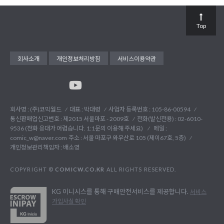
Top
회사소개
개인정보처리방침
서비스이용약관
회사명 : (주)코믹월드
대표 : 박대령
사업자 등록번호 : 105-86-00594
통신판매업신고번호 : 제2015 서울마포 - 2009호
전화(발신전용) :
02-6010-
9536 (전화 응대가 어렵습니다. 1:1문의 이용해 주세요)
메일 :
comic_w@naver.com
주소 : 서울 마포구 와우산로 105 (제이67호, 5층)
개인정보관리책임자 : 배소영
COPYRIGHT ©
COMICW.CO.KR
ALL RIGHTS RESERVED.
KG 이니시스를 통해 구매안전서비스를 제공합니다.
서비스
가입사실 확인