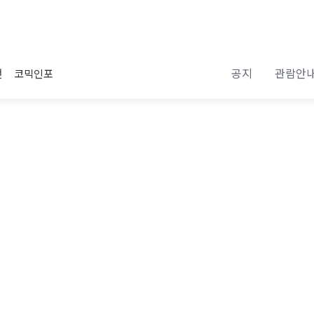
공지
관람안
전
코믹인포