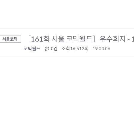
［161회 서울 코믹월드］우수회지 - 
서울코믹
코믹월드
0건
조회
16,512회
19.03.06