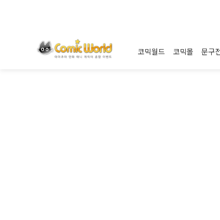
코믹월드
코믹몰
문구