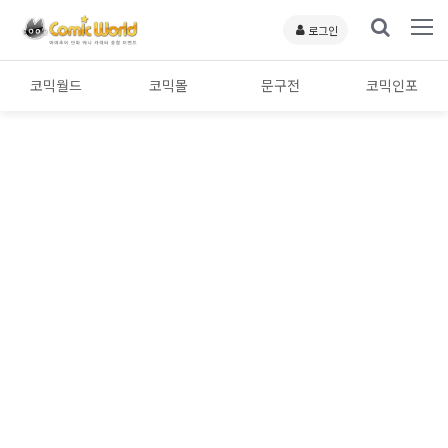
로그인
코믹월드
코믹몰
문구전
코믹인포