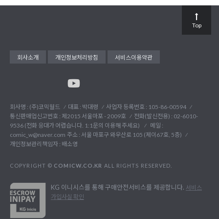
Top
회사소개
개인정보처리방침
서비스이용약관
회사명 : (주)코믹월드
대표 : 박대령
사업자 등록번호 : 105-86-00594
통신판매업신고번호 : 제2015 서울마포 - 2009호
전화(발신전용) :
02-6010-
9536 (전화 응대가 어렵습니다. 1:1문의 이용해 주세요)
메일 :
comic_w@naver.com
주소 : 서울 마포구 와우산로 105 (제이67호, 5층)
개인정보관리책임자 : 배소영
COPYRIGHT ©
COMICW.CO.KR
ALL RIGHTS RESERVED.
KG 이니시스를 통해 구매안전서비스를 제공합니다.
서비스
가입사실 확인