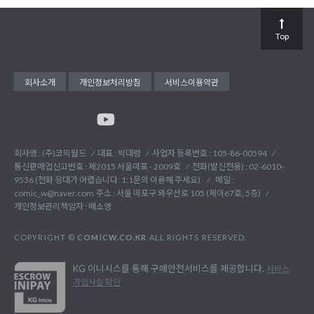
Top
회사소개
개인정보처리방침
서비스이용약관
회사명 : (주)코믹월드
대표 : 박대령
사업자 등록번호 : 105-86-00594
통신판매업신고번호 : 제2015 서울마포 - 2009호
전화(발신전용) :
02-6010-
9536 (전화 응대가 어렵습니다. 1:1문의 이용해 주세요)
메일 :
comic_w@naver.com
주소 : 서울 마포구 와우산로 105 (제이67호, 5층)
개인정보관리책임자 : 배소영
COPYRIGHT ©
COMICW.CO.KR
ALL RIGHTS RESERVED.
KG 이니시스를 통해 구매안전서비스를 제공합니다.
서비스
가입사실 확인