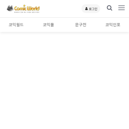
로그인
코믹월드
코믹몰
문구전
코믹인포