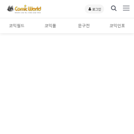
로그인
코믹월드
코믹몰
문구전
코믹인포