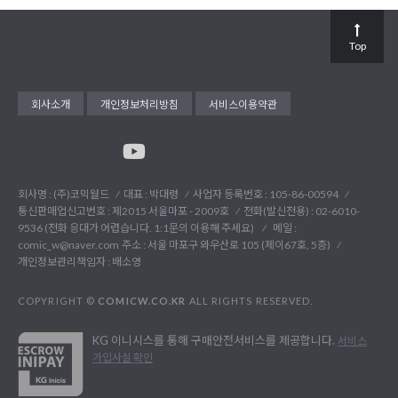
Top
회사소개
개인정보처리방침
서비스이용약관
회사명 : (주)코믹월드
대표 : 박대령
사업자 등록번호 : 105-86-00594
통신판매업신고번호 : 제2015 서울마포 - 2009호
전화(발신전용) :
02-6010-
9536 (전화 응대가 어렵습니다. 1:1문의 이용해 주세요)
메일 :
comic_w@naver.com
주소 : 서울 마포구 와우산로 105 (제이67호, 5층)
개인정보관리책임자 : 배소영
COPYRIGHT ©
COMICW.CO.KR
ALL RIGHTS RESERVED.
KG 이니시스를 통해 구매안전서비스를 제공합니다.
서비스
가입사실 확인