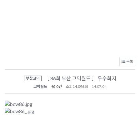
목록
［ 86회 부산 코믹월드 ］ 우수회지
부산코믹
코믹월드
0건
조회
14,096회
14.07.04