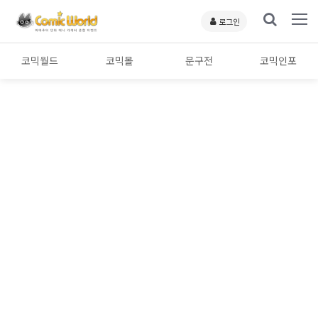
로그인
코믹월드
코믹몰
문구전
코믹인포