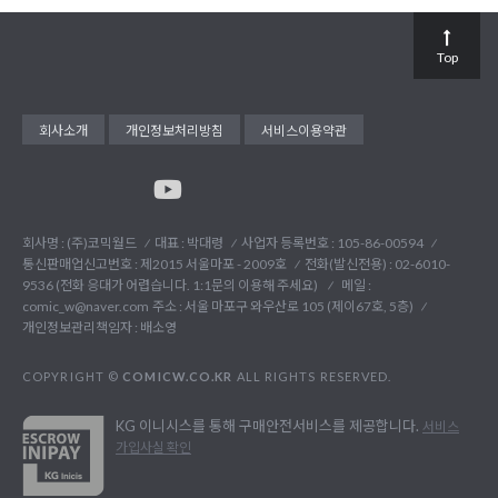
Top
회사소개
개인정보처리방침
서비스이용약관
회사명 : (주)코믹월드
대표 : 박대령
사업자 등록번호 : 105-86-00594
통신판매업신고번호 : 제2015 서울마포 - 2009호
전화(발신전용) :
02-6010-
9536 (전화 응대가 어렵습니다. 1:1문의 이용해 주세요)
메일 :
comic_w@naver.com
주소 : 서울 마포구 와우산로 105 (제이67호, 5층)
개인정보관리책임자 : 배소영
COPYRIGHT ©
COMICW.CO.KR
ALL RIGHTS RESERVED.
KG 이니시스를 통해 구매안전서비스를 제공합니다.
서비스
가입사실 확인