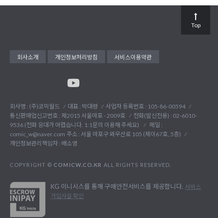
Top
회사소개
개인정보처리방침
서비스이용약관
회사명 : (주)코믹월드
대표 : 박대령
사업자 등록번호 : 105-86-00594
통신판매업신고번호 : 제2015 서울마포 - 2009호
전화(발신전용) :
02-6010-
9536 (전화 응대가 어렵습니다. 1:1문의 이용해 주세요)
메일 :
comic_w@naver.com
주소 : 서울 마포구 와우산로 105 (제이67호, 5층)
개인정보관리책임자 : 배소영
COPYRIGHT ©
COMICW.CO.KR
ALL RIGHTS RESERVED.
KG 이니시스를 통해 구매안전서비스를 제공합니다.
서비스
가입사실 확인