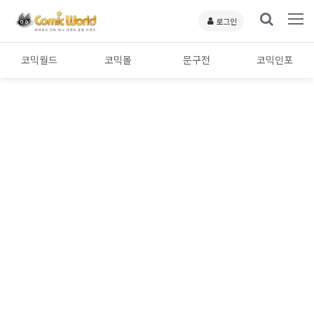
로그인
코믹월드
코믹몰
문구전
코믹인포