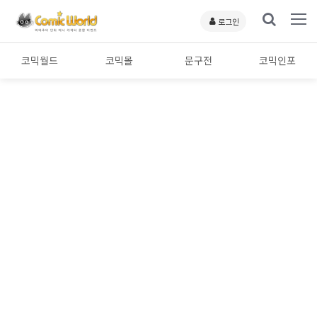
로그인
코믹월드
코믹몰
문구전
코믹인포