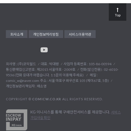
Top
회사소개
개인정보처리방침
서비스이용약관
회사명 : (주)코믹월드
대표 : 박대령
사업자 등록번호 : 105-86-00594
통신판매업신고번호 : 제2015 서울마포 - 2009호
전화(발신전용) :
02-6010-
9536 (전화 응대가 어렵습니다. 1:1문의 이용해 주세요)
메일 :
comic_w@naver.com
주소 : 서울 마포구 와우산로 105 (제이67호, 5층)
개인정보관리책임자 : 배소영
COPYRIGHT ©
COMICW.CO.KR
ALL RIGHTS RESERVED.
KG 이니시스를 통해 구매안전서비스를 제공합니다.
서비스
가입사실 확인