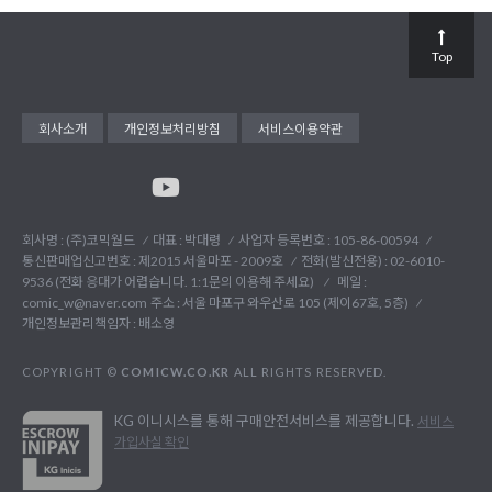
Top
회사소개
개인정보처리방침
서비스이용약관
회사명 : (주)코믹월드
대표 : 박대령
사업자 등록번호 : 105-86-00594
통신판매업신고번호 : 제2015 서울마포 - 2009호
전화(발신전용) :
02-6010-
9536 (전화 응대가 어렵습니다. 1:1문의 이용해 주세요)
메일 :
comic_w@naver.com
주소 : 서울 마포구 와우산로 105 (제이67호, 5층)
개인정보관리책임자 : 배소영
COPYRIGHT ©
COMICW.CO.KR
ALL RIGHTS RESERVED.
KG 이니시스를 통해 구매안전서비스를 제공합니다.
서비스
가입사실 확인