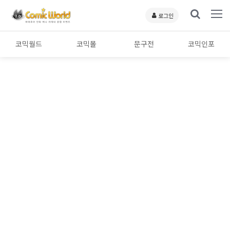
로그인
코믹월드
코믹몰
문구전
코믹인포