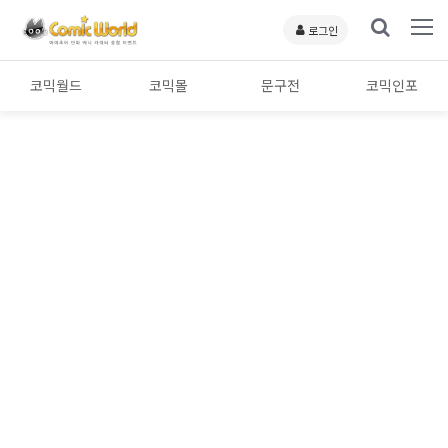
로그인
코믹월드
코믹몰
문구전
코믹인포