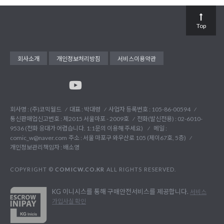
Top
회사소개
개인정보처리방침
서비스이용약관
회사명 : (주)코믹월드
대표 : 박대령
사업자 등록번호 : 105-86-00594
통신판매업신고번호 : 제2015 서울마포 - 2009호
전화(발신전용) :
02-6010-
9536 (전화 응대가 어렵습니다. 1:1문의 이용해 주세요)
메일 :
comic_w@naver.com
주소 : 서울 마포구 와우산로 105 (제이67호, 5층)
개인정보관리책임자 : 배소영
COPYRIGHT ©
COMICW.CO.KR
ALL RIGHTS RESERVED.
KG 이니시스를 통해 구매안전서비스를 제공합니다.
서비스
가입사실 확인