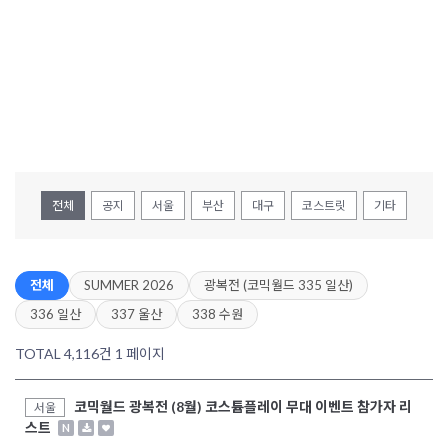
전체
공지
서울
부산
대구
코스트릿
기타
전체
SUMMER 2026
광복전 (코믹월드 335 일산)
336 일산
337 울산
338 수원
TOTAL 4,116건
1 페이지
코믹월드 광복전 (8월) 코스튬플레이 무대 이벤트 참가자 리
서울
스트
N