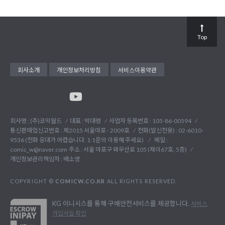
Top
회사소개
개인정보처리방침
서비스이용약관
회사명 : (주)코믹월드
대표 : 박대령
사업자 등록번호 : 105-86-00594
통신판매업신고번호 : 제2015 서울마포 - 2009호
전화(발신전용) :
02-6010-
9536 (전화 응대가 어렵습니다. 1:1문의 이용해 주세요)
메일 :
comic_w@naver.com
주소 : 서울 마포구 와우산로 105 (제이67호, 5층)
개인정보관리책임자 : 배소영
COPYRIGHT ©
COMICW.CO.KR
ALL RIGHTS RESERVED.
KG 이니시스를 통해 구매안전서비스를 제공합니다.
서비스
가입사실 확인