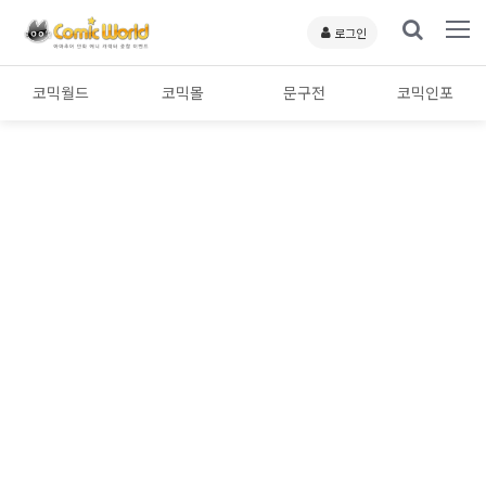
로그인
코믹월드
코믹몰
문구전
코믹인포