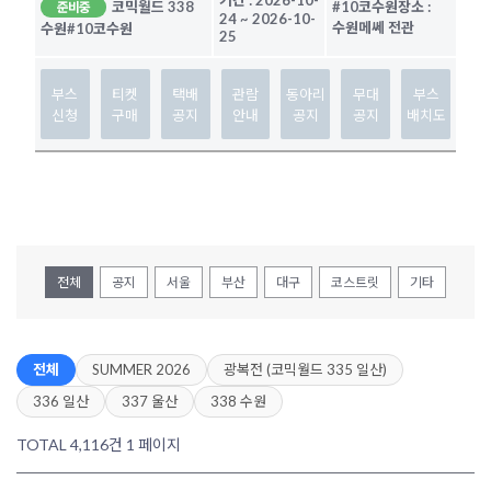
기간 :
2026-10-
코믹월드 338
#10코수원
장소 :
준비중
24
~
2026-10-
수원메쎄 전관
수원
#10코수원
25
부스
티켓
택배
관람
동아리
무대
부스
신청
구매
공지
안내
공지
공지
배치도
전체
공지
서울
부산
대구
코스트릿
기타
전체
SUMMER 2026
광복전 (코믹월드 335 일산)
336 일산
337 울산
338 수원
TOTAL 4,116건
1 페이지