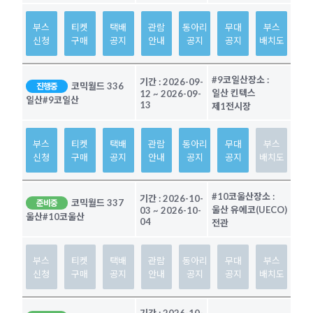
부스
티켓
택배
관람
동아리
무대
부스
신청
구매
공지
안내
공지
공지
배치도
#9코일산
장소 :
기간 :
2026-09-
코믹월드 336
진행중
일산 킨텍스
12
~
2026-09-
일산
#9코일산
13
제1전시장
부스
티켓
택배
관람
동아리
무대
부스
신청
구매
공지
안내
공지
공지
배치도
#10코울산
장소 :
기간 :
2026-10-
코믹월드 337
준비중
울산 유에코(UECO)
03
~
2026-10-
울산
#10코울산
04
전관
부스
티켓
택배
관람
동아리
무대
부스
신청
구매
공지
안내
공지
공지
배치도