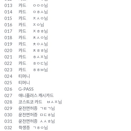
013
카드
ㅇㅇㅇ님
014
카드
ㅇㅎㅅ님
015
카드
ㅈㅅㅇ님
016
카드
ㅈㅇ님
017
카드
ㅈㅎㅎ님
018
카드
ㅊㅅㅇ님
019
카드
ㅊㅇㅅ님
020
카드
ㅊㅎㅎ님
021
카드
ㅎㅅㅈ님
022
카드
ㅎㅇㄷ님
023
카드
ㅎㅎㅂ님
024
티머니
025
티머니
026
G-PASS
027
애니플러스 캐시카드
028
코스트코 카드
ㅂㅅㅈ님
029
운전면허증
ㄱㅌㄱ님
030
운전면허증
ㅁㄷㅎ님
031
운전면허증
ㅅㅅㅎ님
032
학생증
ㄱㅎㅇ님