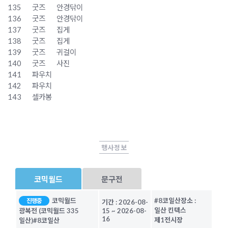
135
굿즈
안경닦이
136
굿즈
안경닦이
137
굿즈
집게
138
굿즈
집게
139
굿즈
귀걸이
140
굿즈
사진
141
파우치
142
파우치
143
셀카봉
행사정보
코믹월드
문구전
코믹월드
#8코일산
장소 :
진행중
기간 :
2026-08-
일산 킨텍스
광복전 (코믹월드 335
15
~
2026-08-
16
제1전시장
일산)
#8코일산