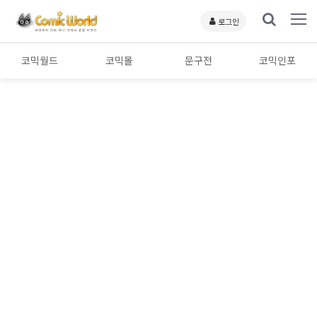
로그인
코믹월드
코믹몰
문구전
코믹인포