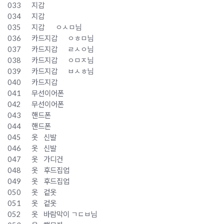
033
지갑
034
지갑
035
지갑
ㅇㅅㅁ님
036
카드지갑
ㅇㅎㅁ님
037
카드지갑
ㄹㅅㅇ님
038
카드지갑
ㅇㅁㅈ님
039
카드지갑
ㅂㅅㅎ님
040
카드지갑
041
무선이어폰
042
무선이어폰
043
핸드폰
044
핸드폰
045
옷
신발
046
옷
신발
047
옷
가디건
048
옷
후드집업
049
옷
후드집업
050
옷
겉옷
051
옷
겉옷
052
옷
바람막이 ㄱㄷㅂ님