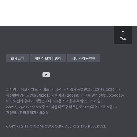
Top
회사소개
개인정보처리방침
서비스이용약관
회사명 : (주)코믹월드
대표 : 박대령
사업자 등록번호 : 105-86-00594
통신판매업신고번호 : 제2015 서울마포 - 2009호
전화(발신전용) :
02-6010-
9536 (전화 응대가 어렵습니다. 1:1문의 이용해 주세요)
메일 :
comic_w@naver.com
주소 : 서울 마포구 와우산로 105 (제이67호, 5층)
개인정보관리책임자 : 배소영
COPYRIGHT ©
COMICW.CO.KR
ALL RIGHTS RESERVED.