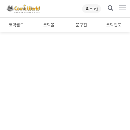
로그인
코믹월드
코믹몰
문구전
코믹인포