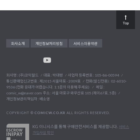
Top
회사소개
개인정보처리방침
서비스이용약관
회사명 : (주)코믹월드
대표 : 박대령
사업자 등록번호 : 105-86-00594
통신판매업신고번호 : 제2015 서울마포 - 2009호
전화(발신전용) :
02-6010-
9536 (전화 응대가 어렵습니다. 1:1문의 이용해 주세요)
메일 :
comic_w@naver.com
주소 : 서울 마포구 와우산로 105 (제이67호, 5층)
개인정보관리책임자 : 배소영
COPYRIGHT ©
COMICW.CO.KR
ALL RIGHTS RESERVED.
KG 이니시스를 통해 구매안전서비스를 제공합니다.
서비스
가입사실 확인