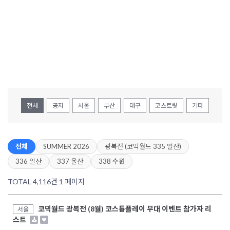
전체
공지
서울
부산
대구
코스트릿
기타
전체
SUMMER 2026
광복전 (코믹월드 335 일산)
336 일산
337 울산
338 수원
TOTAL 4,116건
1 페이지
코믹월드 광복전 (8월) 코스튬플레이 무대 이벤트 참가자 리
서울
스트