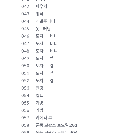
042
파우치
043
방석
044
신발주머니
045
옷
패딩
046
모자
비니
047
모자
비니
048
모자
비니
049
모자
캡
050
모자
캡
051
모자
캡
052
모자
캡
053
안경
054
벨트
055
가방
056
가방
057
카메라 후드
058
물품 보관소
토요일 281
059
물품 보관소
토요일 404