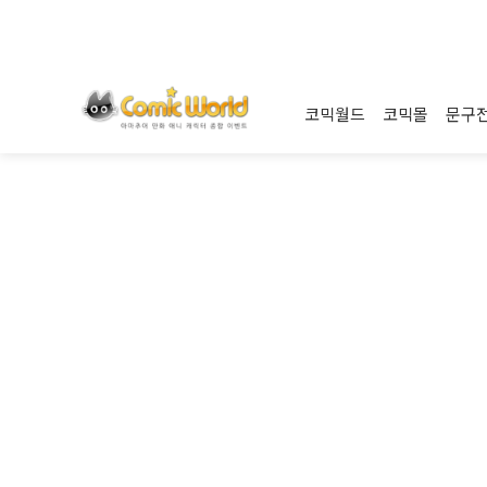
코믹월드
코믹몰
문구