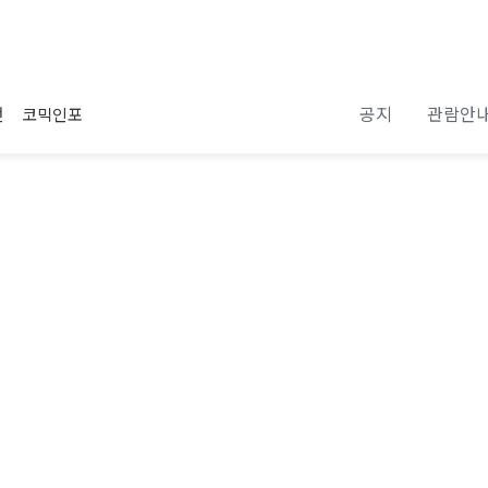
공지
관람안
전
코믹인포