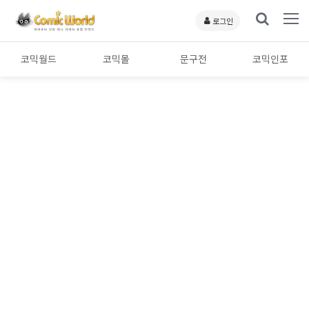
로그인
코믹월드
코믹몰
문구전
코믹인포