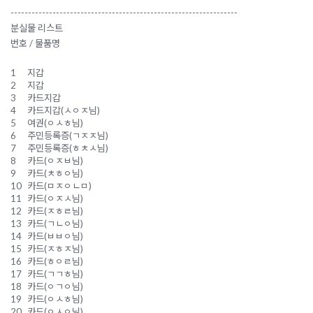
-----------------------------------------------------------------
분실물 리스트
번호 / 물품명
1
지갑
2
지갑
3
카드지갑
4
카드지갑(ㅅㅇㅈ님)
5
여권(ㅇㅅㅎ님)
6
주민등록증(ㄱㅈㅈ님)
7
주민등록증(ㅎㅊㅅ님)
8
카드(ㅇㅈㅂ님)
9
카드(ㅊㅎㅇ님)
10
카드(ㅁㅈㅇㄴㅁ)
11
카드(ㅇㅈㅅ님)
12
카드(ㅈㅎㄹ님)
13
카드(ㄱㄴㅇ님)
14
카드(ㅂㅂㅇ님)
15
카드(ㅈㅎㅈ님)
16
카드(ㅎㅇㄹ님)
17
카드(ㄱㄱㅎ님)
18
카드(ㅇㄱㅇ님)
19
카드(ㅇㅅㅎ님)
20
카드(ㅇㅅㅇ님)