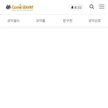
로그인
코믹월드
코믹몰
문구전
코믹인포