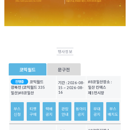
행사정보
코믹월드
문구전
코믹월드
#8코일산
장소 :
진행중
기간 :
2026-08-
일산 킨텍스
광복전 (코믹월드 335
15
~
2026-08-
16
제1전시장
일산)
#8코일산
부스
티켓
택배
관람
동아리
무대
부스
신청
구매
공지
안내
공지
공지
배치도