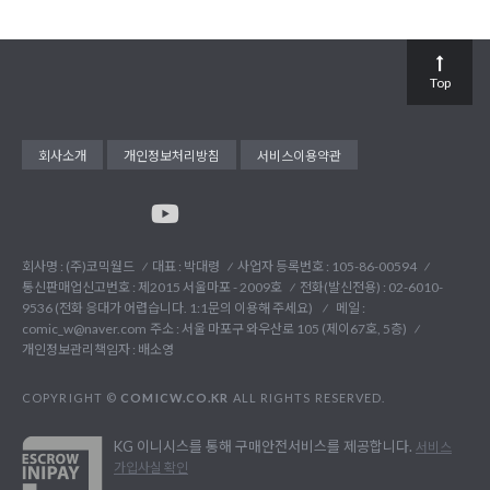
Top
회사소개
개인정보처리방침
서비스이용약관
회사명 : (주)코믹월드
대표 : 박대령
사업자 등록번호 : 105-86-00594
통신판매업신고번호 : 제2015 서울마포 - 2009호
전화(발신전용) :
02-6010-
9536 (전화 응대가 어렵습니다. 1:1문의 이용해 주세요)
메일 :
comic_w@naver.com
주소 : 서울 마포구 와우산로 105 (제이67호, 5층)
개인정보관리책임자 : 배소영
COPYRIGHT ©
COMICW.CO.KR
ALL RIGHTS RESERVED.
KG 이니시스를 통해 구매안전서비스를 제공합니다.
서비스
가입사실 확인