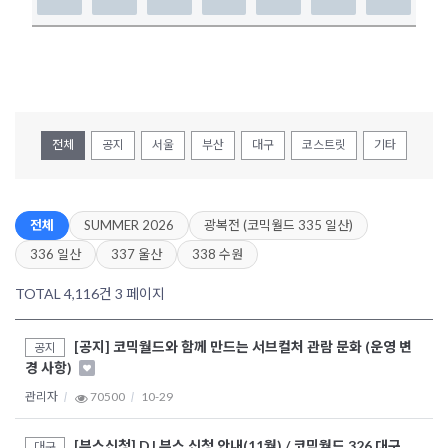
전체
공지
서울
부산
대구
코스트릿
기타
전체
SUMMER 2026
광복전 (코믹월드 335 일산)
336 일산
337 울산
338 수원
TOTAL 4,116건
3 페이지
[공지] 코믹월드와 함께 만드는 서브컬처 관람 문화 (운영 변
공지
경 사항)
관리자
70500
10-29
[부스신청] DJ 부스 신청 안내(11월) / 코믹월드 326 대구
대구