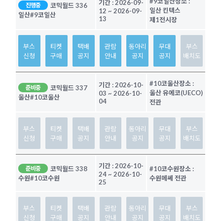
#9코일산
장소 :
기간 :
2026-09-
코믹월드 336
진행중
일산 킨텍스
12
~
2026-09-
일산
#9코일산
13
제1전시장
부스
티켓
택배
관람
동아리
무대
부스
신청
구매
공지
안내
공지
공지
배치도
#10코울산
장소 :
기간 :
2026-10-
코믹월드 337
준비중
울산 유에코(UECO)
03
~
2026-10-
울산
#10코울산
04
전관
부스
티켓
택배
관람
동아리
무대
부스
신청
구매
공지
안내
공지
공지
배치도
기간 :
2026-10-
코믹월드 338
#10코수원
장소 :
준비중
24
~
2026-10-
수원메쎄 전관
수원
#10코수원
25
부스
티켓
택배
관람
동아리
무대
부스
신청
구매
공지
안내
공지
공지
배치도