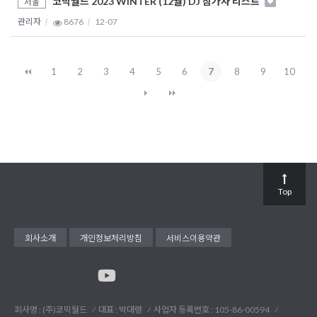
코믹월드 2023 WINTER (12월) DJ 참가자 리스트
서울
관리자
8676
12-07
1
2
3
4
5
6
7
8
9
10
Top
회사소개
개인정보처리방침
서비스이용약관
회사명 : (주)코믹월드
대표 : 박대령
사업자 등록번호 : 105-86-00594