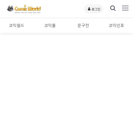
로그인
코믹월드
코믹몰
문구전
코믹인포