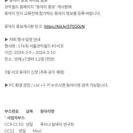
▶️ 동아리 홍보 게시판 활용
코믹월드 홈페이지 “동아리 홍보” 게시판에
동아리 전시 교류전에 참가하는 동아리 정보를 등록 바랍니다.
동아리 홍보게시판 링크 :
https://bit.ly/371G0cN
▶️ 차회 행사 일정 안내
행사명 : 176회 서울코믹월드 #3서코
기간 : 2024-3-9 ~ 2024-3-10
장소 : 양재 aT센터 1,2층 (전관)
3월 서코 동아리 신청 (추후 공지 예정)
▶️ PC 환경 권장 / ctrl + F 키 누르시면 동아리명 검색 가능합니다.
부스번호
날짜
동아리명
* 사업자부스
CC9 CC10
양일
푸리나 발바닥 연구회
CC11
양일
Mori