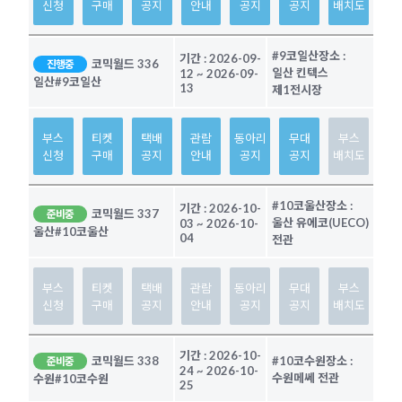
신청
구매
공지
안내
공지
공지
배치도
#9코일산
장소 :
기간 :
2026-09-
코믹월드 336
진행중
일산 킨텍스
12
~
2026-09-
일산
#9코일산
13
제1전시장
부스
티켓
택배
관람
동아리
무대
부스
신청
구매
공지
안내
공지
공지
배치도
#10코울산
장소 :
기간 :
2026-10-
코믹월드 337
준비중
울산 유에코(UECO)
03
~
2026-10-
울산
#10코울산
04
전관
부스
티켓
택배
관람
동아리
무대
부스
신청
구매
공지
안내
공지
공지
배치도
기간 :
2026-10-
코믹월드 338
#10코수원
장소 :
준비중
24
~
2026-10-
수원메쎄 전관
수원
#10코수원
25