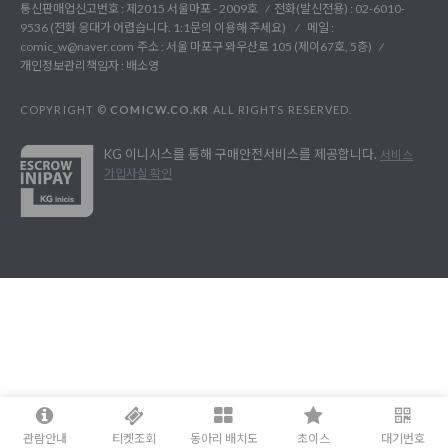
통신판매업신고번호 : 제2015 서울마포 - 2009호
전화(발신전용) :
02-6010-
9536 (전화 응대가 어렵습니다. 1:1문의 이용해 주세요)
메일 :
comic_w@naver.com
주소 : 서울 마포구 와우산로 105 (제이67호, 5층)
개인정보관리책임자 : 배소영
COPYRIGHT ©
COMICW.CO.KR
ALL RIGHTS RESERVED.
KG 이니시스를 통해 구매안전서비스를 제공합니다.
서비스
가입사실 확인
관람안내
티켓조회
동아리 배치도
초이스
대기번호