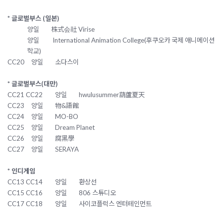
* 글로벌부스 (일본)
양일
株式会社 Virise
양일
International Animation College(
후쿠오카 국제 애니메이션
학교)
CC20
양일
소다스이
* 글로벌부스(대만)
CC21 CC22
양일
hwulusummer葫蘆夏天
CC23
양일
物&語館
CC24
양일
MO-BO
CC25
양일
Dream Planet
CC26
양일
腐黑學
CC27
양일
SERAYA
* 인디게임
CC13 CC14
양일
환상선
CC15 CC16
양일
806 스튜디오
CC17 CC18
양일
사이코플럭스 엔터테인먼트