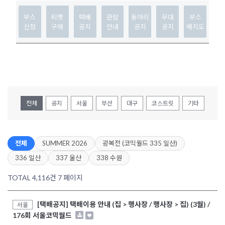
부스
티켓
택배
관람
동아리
무대
부스
신청
구매
공지
안내
공지
공지
배치도
전체
공지
서울
부산
대구
코스트릿
기타
전체
SUMMER 2026
광복전 (코믹월드 335 일산)
336 일산
337 울산
338 수원
TOTAL 4,116건
7 페이지
[택배공지] 택배이용 안내 (집 > 행사장 / 행사장 > 집) (3월) /
서울
176회 서울코믹월드