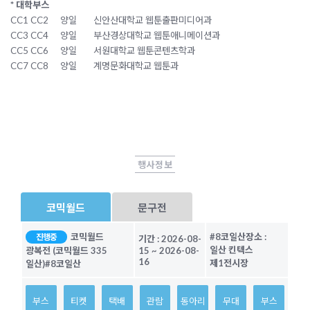
* 대학부스
CC1 CC2
양일
신안산대학교 웹툰출판미디어과
CC3 CC4
양일
부산경상대학교 웹툰애니메이션과
CC5 CC6
양일
서원대학교 웹툰콘텐츠학과
CC7 CC8
양일
계명문화대학교 웹툰과
행사정보
코믹월드
문구전
코믹월드
#8코일산
장소 :
진행중
기간 :
2026-08-
일산 킨텍스
광복전 (코믹월드 335
15
~
2026-08-
16
제1전시장
일산)
#8코일산
부스
티켓
택배
관람
동아리
무대
부스