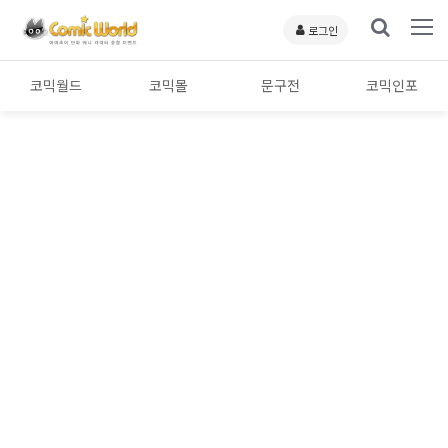
로그인
코믹월드
코믹몰
문구전
코믹인포