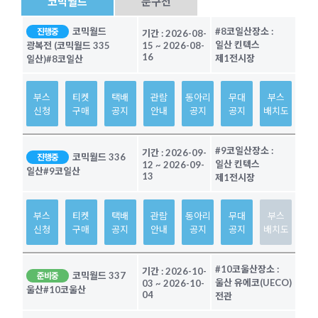
코믹월드
문구전
코믹월드
#8코일산
장소 :
진행중
기간 :
2026-08-
일산 킨텍스
광복전 (코믹월드 335
15
~
2026-08-
16
제1전시장
일산)
#8코일산
부스
티켓
택배
관람
동아리
무대
부스
신청
구매
공지
안내
공지
공지
배치도
#9코일산
장소 :
기간 :
2026-09-
코믹월드 336
진행중
일산 킨텍스
12
~
2026-09-
일산
#9코일산
13
제1전시장
부스
티켓
택배
관람
동아리
무대
부스
신청
구매
공지
안내
공지
공지
배치도
#10코울산
장소 :
기간 :
2026-10-
코믹월드 337
준비중
울산 유에코(UECO)
03
~
2026-10-
울산
#10코울산
04
전관