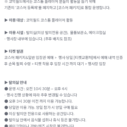
※ 코믹월드에서는 코스튬 플레이어 분들의 활동을 돕기 위해
기존의 '코스어 등록제'를 폐지하고 [코스어 패키지]로 통합 운영합니다.
▶ 이용 대상 :
코믹월드 코스튬 플레이어 활동
▶ 이용 시설 :
탈의실(의상 탈의전용 공간), 물품보관소, 메이크업실
-
행사장 내부에 있습니다. (추후 배치도 참조)
▶ 티켓 발권
코스어 패키지&일반 입장권 예매 > 행사 당일 [티켓교환처]에서 예매 내역 인증
후 손목 팔찌 수령 > 티켓 착용 후 입장 시간 까지 대기 > 행사장 입장
▶ 탈의실 안내
● 운영 시간 : 오전 10시 30분 ~ 오후 4시
- 행사 진행 상황에 따라 추후 변경될 수 있습니다
● 오후 3시 30분 이전 까지 이용 가능합니다.
● 당일만 이용 가능. 양일 참가 시 양일 구매 필요
● 의상 탈의만 전용으로 사용하는 공간입니다.
● 탈의실 안에서 음식물 섭취나 휴식 등은 불가합니다.
● 메이크업이나 가발/렌즈 시착은 불가합니다.