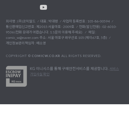
회사명 : (주)코믹월드
대표 : 박대령
사업자 등록번호 : 105-86-00594
통신판매업신고번호 : 제2015 서울마포 - 2009호
전화(발신전용) :
02-6010-
9536 (전화 응대가 어렵습니다. 1:1문의 이용해 주세요)
메일 :
comic_w@naver.com
주소 : 서울 마포구 와우산로 105 (제이67호, 5층)
개인정보관리책임자 : 배소영
COPYRIGHT ©
COMICW.CO.KR
ALL RIGHTS RESERVED.
KG 이니시스를 통해 구매안전서비스를 제공합니다.
서비스
가입사실 확인