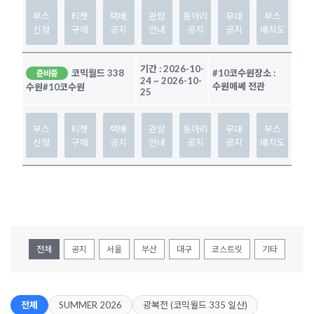
부스
티켓
택배
관람
동아리
무대
부스
신청
구매
공지
안내
공지
공지
배치도
기간 :
2026-10-
코믹월드 338
#10코수원
장소 :
준비중
24
~
2026-10-
수원메쎄 전관
수원
#10코수원
25
부스
티켓
택배
관람
동아리
무대
부스
신청
구매
공지
안내
공지
공지
배치도
전체
공지
서울
부산
대구
코스트릿
기타
전체
SUMMER 2026
광복전 (코믹월드 335 일산)