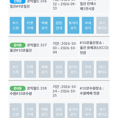
코믹월드 336
진행중
일산 킨텍스
12
~
2026-09-
일산
#9코일산
13
제1전시장
부스
티켓
택배
관람
동아리
무대
부스
신청
구매
공지
안내
공지
공지
배치도
#10코울산
장소 :
기간 :
2026-10-
코믹월드 337
준비중
울산 유에코(UECO)
03
~
2026-10-
울산
#10코울산
04
전관
부스
티켓
택배
관람
동아리
무대
부스
신청
구매
공지
안내
공지
공지
배치도
기간 :
2026-10-
코믹월드 338
#10코수원
장소 :
준비중
24
~
2026-10-
수원메쎄 전관
수원
#10코수원
25
부스
티켓
택배
관람
동아리
무대
부스
신청
구매
공지
안내
공지
공지
배치도