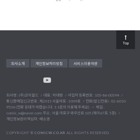
Top
회사소개
개인정보처리방침
서비스이용약관
회사명 : (주)코믹월드
대표 : 박대령
사업자 등록번호 : 105-86-00594
통신판매업신고번호 : 제2015 서울마포 - 2009호
전화(발신전용) :
02-6010-
9536 (전화 응대가 어렵습니다. 1:1문의 이용해 주세요)
메일 :
comic_w@naver.com
주소 : 서울 마포구 와우산로 105 (제이67호, 5층)
개인정보관리책임자 : 배소영
COPYRIGHT ©
COMICW.CO.KR
ALL RIGHTS RESERVED.