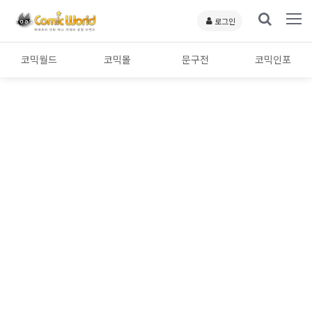
로그인
코믹월드
코믹몰
문구전
코믹인포