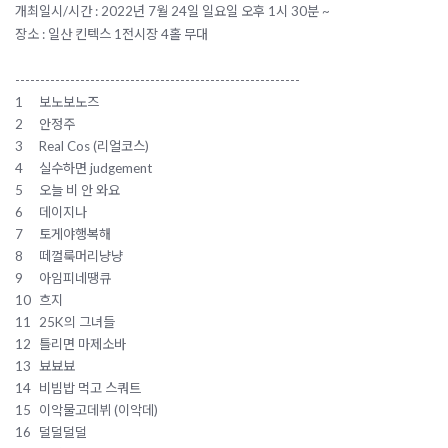
개최일시/시간 : 2022년 7월 24일 일요일 오후 1시 30분 ~
장소 : 일산 킨텍스 1전시장 4홀 무대
---------------------------------------------------------
1
보노보노즈
2
안정주
3
Real Cos (리얼코스)
4
실수하면 judgement
5
오늘 비 안 와요
6
데이지나
7
토게야행복해
8
떼껄룩머리냥냥
9
아임피네땡큐
10
흐지
11
25K의 그녀들
12
틀리면 마제소바
13
뵤뵤뵤
14
비빔밥 먹고 스쿼트
15
이악물고데뷔 (이악데)
16
덜덜덜덜