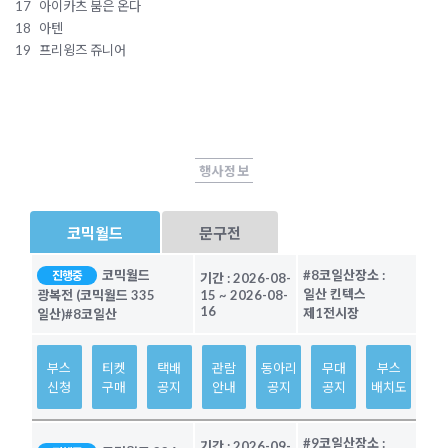
17
아이카츠 붐은 온다
18
아텐
19
프리윙즈 쥬니어
행사정보
코믹월드
문구전
코믹월드
#8코일산
장소 :
진행중
기간 :
2026-08-
일산 킨텍스
광복전 (코믹월드 335
15
~
2026-08-
16
제1전시장
일산)
#8코일산
부스
티켓
택배
관람
동아리
무대
부스
신청
구매
공지
안내
공지
공지
배치도
#9코일산
장소 :
기간 :
2026-09-