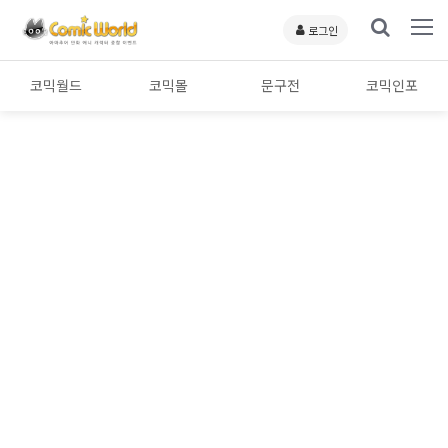
로그인
코믹월드
코믹몰
문구전
코믹인포