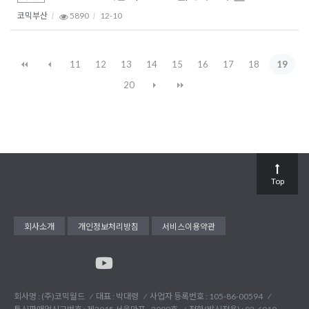
코믹부산
5890
12-10
11
12
13
14
15
16
17
18
19
20
Top
회사소개
개인정보처리방침
서비스이용약관
회사명 : (주)코믹월드
대표 : 박대령
사업자 등록번호 : 105-86-00594