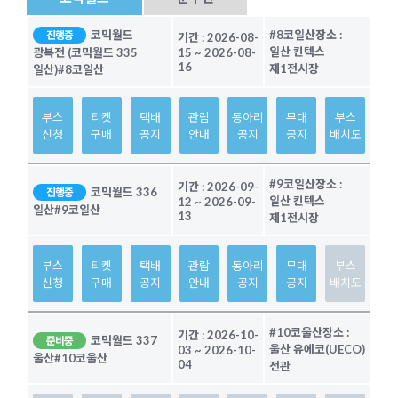
코믹월드
#8코일산
장소 :
진행중
기간 :
2026-08-
일산 킨텍스
광복전 (코믹월드 335
15
~
2026-08-
16
제1전시장
일산)
#8코일산
부스
티켓
택배
관람
동아리
무대
부스
신청
구매
공지
안내
공지
공지
배치도
#9코일산
장소 :
기간 :
2026-09-
코믹월드 336
진행중
일산 킨텍스
12
~
2026-09-
일산
#9코일산
13
제1전시장
부스
티켓
택배
관람
동아리
무대
부스
신청
구매
공지
안내
공지
공지
배치도
#10코울산
장소 :
기간 :
2026-10-
코믹월드 337
준비중
울산 유에코(UECO)
03
~
2026-10-
울산
#10코울산
04
전관