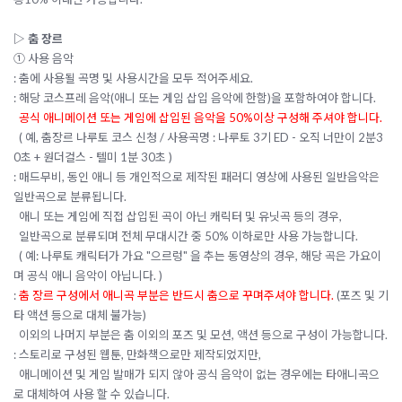
▷
춤 장르
① 사용 음악
: 춤에 사용될 곡명 및 사용시간을 모두 적어주세요.
: 해당 코스프레 음악(애니 또는 게임 삽입 음악에 한함)을 포함하여야 합니다.
공식 애니메이션 또는 게임에 삽입된 음악을 50%이상 구성해 주셔야 합니다.
( 예, 춤장르 나루토 코스 신청 / 사용곡명 : 나루토 3기 ED - 오직 너만이 2분3
0초 + 원더걸스 - 텔미 1분 30초 )
:
매드무비, 동인 애니 등 개인적으로 제작된 패러디 영상에 사용된 일반음악은
일반곡으로 분류됩니다.
애니 또는 게임에 직접 삽입된 곡이 아닌 캐릭터 및 유닛곡 등의 경우,
일반곡으로 분류되며 전체 무대시간 중 50% 이하로만 사용 가능합니다.
( 예:
나루토 캐릭터가 가요 "으르렁" 을 추는 동영상의 경우,
해당 곡은 가요이
며 공식 애니 음악이 아닙니다. )
:
춤 장르 구성에서 애니곡 부분은 반드시 춤으로 꾸며주셔야 합니다.
(포즈 및 기
타 액션 등으로 대체 불가능)
이외의 나머지 부분은 춤 이외의 포즈 및 모션, 액션 등으로 구성이 가능합니다.
: 스토리로 구성된 웹툰, 만화책으로만 제작되었지만,
애니메이션 및 게임 발매가 되지 않아 공식 음악이 없는 경우에는 타애니곡으
로 대체하여 사용 할 수 있습니다.