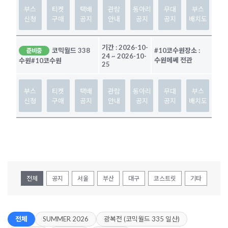
부스
티켓
택배
관람
동아리
무대
부스
신청
구매
공지
안내
공지
공지
배치도
기간 :
2026-10-
코믹월드 338
#10코수원
장소 :
준비중
24
~
2026-10-
수원메쎄 전관
수원
#10코수원
25
부스
티켓
택배
관람
동아리
무대
부스
신청
구매
공지
안내
공지
공지
배치도
전체
공지
서울
부산
대구
코스트릿
기타
전체
SUMMER 2026
광복전 (코믹월드 335 일산)