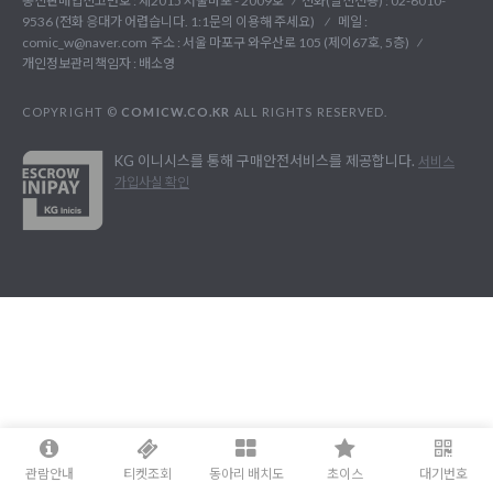
통신판매업신고번호 : 제2015 서울마포 - 2009호
전화(발신전용) :
02-6010-
9536 (전화 응대가 어렵습니다. 1:1문의 이용해 주세요)
메일 :
comic_w@naver.com
주소 : 서울 마포구 와우산로 105 (제이67호, 5층)
개인정보관리책임자 : 배소영
COPYRIGHT ©
COMICW.CO.KR
ALL RIGHTS RESERVED.
KG 이니시스를 통해 구매안전서비스를 제공합니다.
서비스
가입사실 확인
관람안내
티켓조회
동아리 배치도
초이스
대기번호