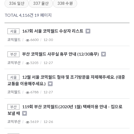
336 일산
337 울산
338 수원
TOTAL 4,116건
19 페이지
167회 서울 코믹월드 수상자 리스트
서울
코믹월드
6600
12-30
부산 코믹월드 사무실 휴무 안내 (12/30휴무)
부산
코믹부산
5205
12-27
12월 서울 코믹월드 철야 및 조기방문을 자제해주세요. (대중
서울
교통을 이용해주세요.)
코믹월드
6788
12-27
119회 부산 코믹월드(2020년 1월) 택배이용 안내 - 집으로
부산
보낼 때
코믹부산
5619
12-26