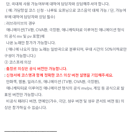
단, 곡대체 사용 가능여부에 대하여 담당자와 상담해주셔야 합니다.
( 예: 가담항설 코스 신청 - 나루토 오프닝으로 코스음악 대체 가능 / 단, 가능여
부에 대하여 담당자와 상담 필수)
: 러브라이브의 경우
애니메이션(TV판, OVA판, 극장판, 애니캐릭터로 이루어진 애니메이션 형식
의 공식 mv 및 pv 포함)에
나온 노래만 참가가 가능합니다.
( 애니에 나오지 않는 노래는 일반곡으로 분류되어, 무대 시간의 50%이하로만
구성이 가능합니다.)
② 코스프레 의상
:
춤장르 의상은 공식 버전만 가능합니다.
:
신청서에 코스명과 함께 정확한 코스 의상 버젼 설명을 기입해주세요.
만화책, 웹툰, 일러스트,
애니메이션 (TV판, OVA판, 극장판),
애니캐릭터로 이루어진 애니메이션 형식의 공식 mv/pv, 게임 등 공식으로 발
표된 버전만 가능합니다.
비공식 패러디 버젼, 연예인(가수, 극단, 성우 버젼 및 성우 콘서트 버젼 등) 의
상은 참가하실 수 없습니다.