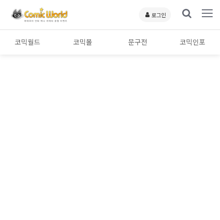
로그인
코믹월드
코믹몰
문구전
코믹인포