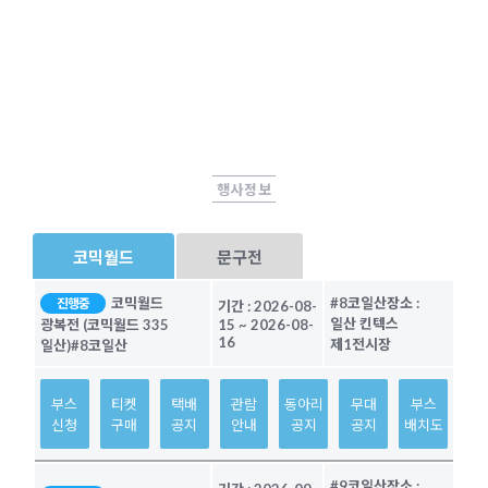
행사정보
코믹월드
문구전
코믹월드
#8코일산
장소 :
진행중
기간 :
2026-08-
일산 킨텍스
광복전 (코믹월드 335
15
~
2026-08-
16
제1전시장
일산)
#8코일산
부스
티켓
택배
관람
동아리
무대
부스
신청
구매
공지
안내
공지
공지
배치도
#9코일산
장소 :