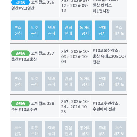
기간 :
2026-09-
코믹월드 336
진행중
일산 킨텍스
12
~
2026-09-
일산
#9코일산
13
제1전시장
부스
티켓
택배
관람
동아리
무대
부스
신청
구매
공지
안내
공지
공지
배치도
#10코울산
장소 :
기간 :
2026-10-
코믹월드 337
준비중
울산 유에코(UECO)
03
~
2026-10-
울산
#10코울산
04
전관
부스
티켓
택배
관람
동아리
무대
부스
신청
구매
공지
안내
공지
공지
배치도
기간 :
2026-10-
코믹월드 338
#10코수원
장소 :
준비중
24
~
2026-10-
수원메쎄 전관
수원
#10코수원
25
부스
티켓
택배
관람
동아리
무대
부스
신청
구매
공지
안내
공지
공지
배치도