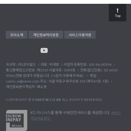
Top
회사소개
개인정보처리방침
서비스이용약관
회사명 : (주)코믹월드
대표 : 박대령
사업자 등록번호 : 105-86-00594
통신판매업신고번호 : 제2015 서울마포 - 2009호
전화(발신전용) :
02-6010-
9536 (전화 응대가 어렵습니다. 1:1문의 이용해 주세요)
메일 :
comic_w@naver.com
주소 : 서울 마포구 와우산로 105 (제이67호, 5층)
개인정보관리책임자 : 배소영
COPYRIGHT ©
COMICW.CO.KR
ALL RIGHTS RESERVED.
KG 이니시스를 통해 구매안전서비스를 제공합니다.
서비스
가입사실 확인