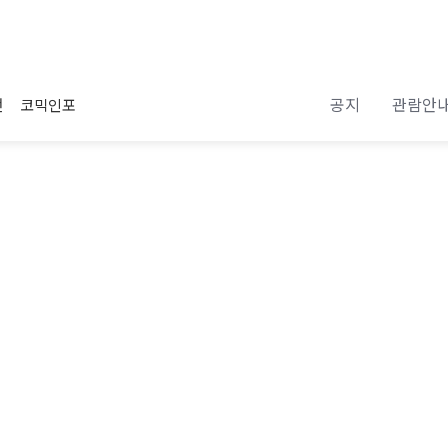
공지
관람안
전
코믹인포