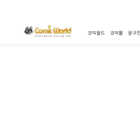
코믹월드
코믹몰
문구