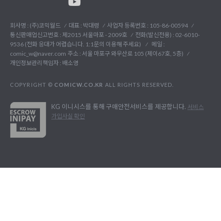
회사명 : (주)코믹월드
대표 : 박대령
사업자 등록번호 : 105-86-00594
통신판매업신고번호 : 제2015 서울마포 - 2009호
전화(발신전용) :
02-6010-
9536 (전화 응대가 어렵습니다. 1:1문의 이용해 주세요)
메일 :
comic_w@naver.com
주소 : 서울 마포구 와우산로 105 (제이67호, 5층)
개인정보관리책임자 : 배소영
COPYRIGHT ©
COMICW.CO.KR
ALL RIGHTS RESERVED.
KG 이니시스를 통해 구매안전서비스를 제공합니다.
서비스
가입사실 확인