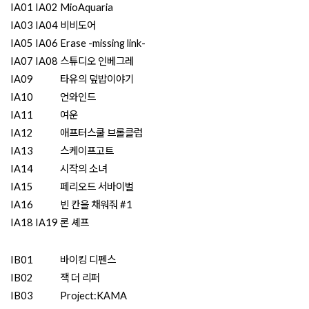
IA01 IA02
MioAquaria
IA03 IA04
비비도어
IA05 IA06
Erase -missing link-
IA07 IA08
스튜디오 인베그레
IA09
타유의 덮밥이야기
IA10
언와인드
IA11
여운
IA12
애프터스쿨 브롤클럽
IA13
스케이프고트
IA14
시작의 소녀
IA15
페리오드 서바이벌
IA16
빈 칸을 채워줘 #1
IA18 IA19
론 셰프
​IB01
바이킹 디펜스
​IB02
잭 더 리퍼
​IB03
Project:KAMA