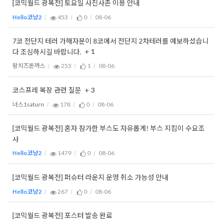
[코믹월드 광복전] 토요일 사진사존 이용 안내
Hello코냥2
453
0
08-06
7코 전단지 테러 가해자분이 8코에서 전단지 2차테러를 예보하셨습니
+ 1
다 조심하시길 바랍니다.
왕치즈돈까스
253
1
08-06
+ 3
코스프레 복장 관련 질문
너스1saturn
178
0
08-06
[코믹월드 광복전] 혼자 참가한 부스도 자유롭게! 부스 지킴이 수요조
사
Hello코냥2
1479
0
08-06
[코믹월드 광복전] 퍼슈터 라운지 운영 취소 가능성 안내
Hello코냥2
267
0
08-06
[코믹월드 광복전] 포스터 발송 완료