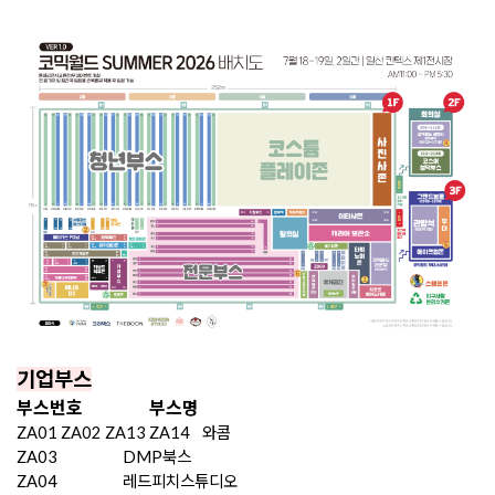
기업부스
부스번호
부스명
ZA01 ZA02 ZA13 ZA14
와콤
ZA03
DMP북스
ZA04
레드피치스튜디오