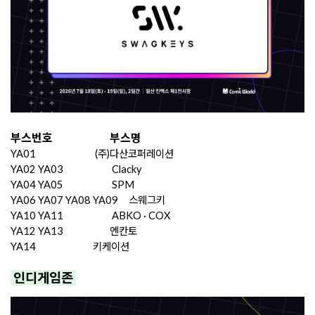
부스번호
부스명
YA​01
(주)다산코퍼레이션
YA02 YA03
Clacky
YA04 YA05
SPM
YA06 YA07 YA08 YA09
스웨그키
YA10 YA11
ABKO · COX
YA12 YA13
엔칸토
YA14
키케이션
 인디게임존 