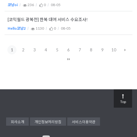
코냥oi
236
0
08-05
[코믹월드 광복전] 한복 대여 서비스 수요조사!
Hello코냥2
1130
0
08-05
1
2
3
4
5
6
7
8
9
10
Top
회사소개
개인정보처리방침
서비스이용약관