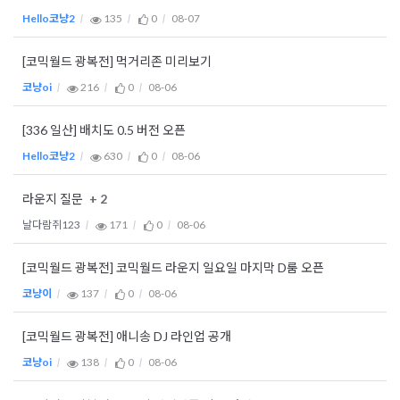
Hello코냥2
135
0
08-07
[코믹월드 광복전] 먹거리존 미리보기
코냥oi
216
0
08-06
[336 일산] 배치도 0.5 버전 오픈
Hello코냥2
630
0
08-06
+ 2
라운지 질문
날다람쥐123
171
0
08-06
[코믹월드 광복전] 코믹월드 라운지 일요일 마지막 D룸 오픈
코냥이
137
0
08-06
[코믹월드 광복전] 애니송 DJ 라인업 공개
코냥oi
138
0
08-06