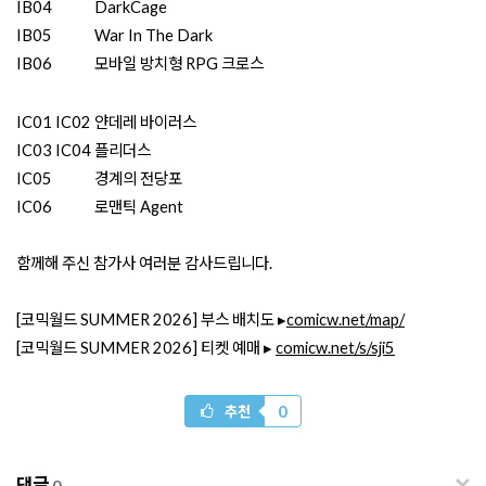
​IB04
DarkCage
​IB05
War In The Dark
​IB06
모바일 방치형 RPG 크로스
IC​01 IC02
얀데레 바이러스
IC03 IC04
플리더스
IC05
경계의 전당포
IC06
로맨틱 Agent
함께해 주신 참가사 여러분 감사드립니다.
[코믹월드 SUMMER 2026] 부스 배치도 ▸
comicw.net/map/
[코믹월드 SUMMER 2026] 티켓 예매 ▸
comicw.net/s/sji5
0
추천
댓글
0