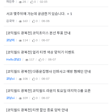
차민주
28
0
02:05
+ 1
서코 몆주뒤에 가는데 궁금한거 있습니다.
김국악
163
0
08-08
[코믹월드 광복전] 코믹초이스 본선 투표 안내
코냥이
114
0
08-07
[코믹월드 광복전] 얼리 티켓 색상 맞히기 이벤트
Hello코냥2
117
0
08-07
[코믹월드 광복전] 다중운집행사 인파사고 예방 캠페인 안내
코냥oi
108
0
08-07
[코믹월드 광복전] 코믹월드 라운지 토요일 마지막 D룸 오픈
코냥oi
109
0
08-07
[코믹월드 광복전] 티켓 할인 종료 임박 안내