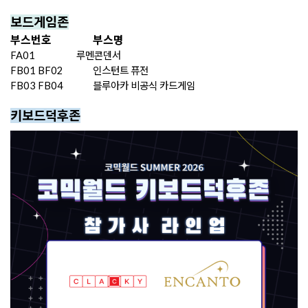
보드게임존
부스번호
부스명
FA01
루멘콘덴서
FB01 BF02
인스턴트 퓨전
FB03 FB04
블루아카 비공식 카드게임
키보드덕후존