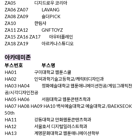
ZA05
디지드로우 코리아
ZA06 ZA07
LAVANG
ZA08 ZA09
숄더PICK
ZA10
한림사
ZA11 ZA12
GNFTOYZ
ZA15 ZA16 ZA17
아우터플레인
ZA18 ZA19
아르카나스튜디오
아카데미존
부스번호
부스명
HA01
구미대학교 웹툰스쿨
HA02
인덕과학기술고등학교/캐릭터디자인과
HA03 HA04
정화예술대학교 웹툰애니메이션전공/게임그래픽전
공/시각디자인전공
HA05 HA06
서원대학교 웹툰콘텐츠학과
HA07 HA08 HA09 HA10
백석예술대학교 예술대학교 /BAEKSEOK
50th
HA11
강동대학교 만화웹툰콘텐츠학과
HA12
서울호서 디지털일러스트학과
HA13
계명문화대학교 웹툰애니메이션학부