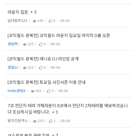
+ 2
라운지 질문
날다람쥐123
145
0
08-06
[코믹월드 광복전] 코믹월드 라운지 일요일 마지막 D룸 오픈
코냥이
125
0
08-06
[코믹월드 광복전] 애니송 DJ 라인업 공개
코냥oi
122
0
08-06
[코믹월드 광복전] 토요일 사진사존 이용 안내
Hello코냥2
432
0
08-06
7코 전단지 테러 가해자분이 8코에서 전단지 2차테러를 예보하셨습니
+ 1
다 조심하시길 바랍니다.
왕치즈돈까스
229
1
08-06
+ 3
코스프레 복장 관련 질문