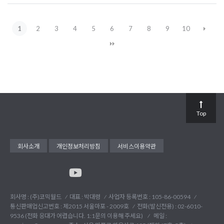
1
2
3
4
5
6
7
8
9
10
Top
회사소개
개인정보처리방침
서비스이용약관
회사명 : (주)코믹월드
대표 : 박대령
사업자 등록번호 : 105-86-00594
통신판매업신고번호 : 제2015 서울마포 - 2009호
전화(발신전용) :
02-6010-
9536 (전화 응대가 어렵습니다. 1:1문의 이용해 주세요)
메일 :