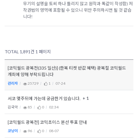
무기의 설명을 토씨 하나 틀리지 않고 원작과 똑같이 작성함) 저
작권법의 영역에 포함될 수 있으니 위만 주의하시면 될 것 같습
니다!
TOTAL 1,891건
1 페이지
[코믹월드 광복전(335 일산)] (한복 티켓 반값 혜택) 광복절 코믹월드
개최에 양해 부탁드립니다
관리자
25729
1
07-24
+ 1
서코 몆주뒤에 가는데 궁금한거 있습니다.
김국악
85
0
02:34
[코믹월드 광복전] 코믹초이스 본선 투표 안내
코냥이
96
0
08-07