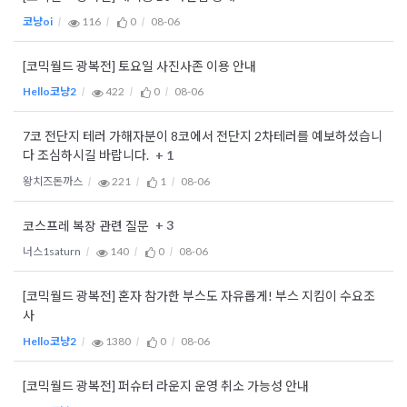
코냥oi
116
0
08-06
[코믹월드 광복전] 토요일 사진사존 이용 안내
Hello코냥2
422
0
08-06
7코 전단지 테러 가해자분이 8코에서 전단지 2차테러를 예보하셨습니
+ 1
다 조심하시길 바랍니다.
왕치즈돈까스
221
1
08-06
+ 3
코스프레 복장 관련 질문
너스1saturn
140
0
08-06
[코믹월드 광복전] 혼자 참가한 부스도 자유롭게! 부스 지킴이 수요조
사
Hello코냥2
1380
0
08-06
[코믹월드 광복전] 퍼슈터 라운지 운영 취소 가능성 안내