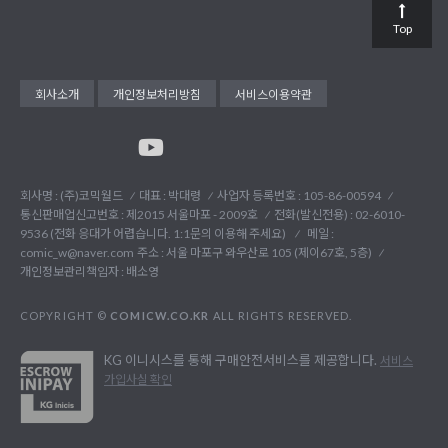
Top
회사소개
개인정보처리방침
서비스이용약관
회사명 : (주)코믹월드
대표 : 박대령
사업자 등록번호 : 105-86-00594
통신판매업신고번호 : 제2015 서울마포 - 2009호
전화(발신전용) :
02-6010-
9536 (전화 응대가 어렵습니다. 1:1문의 이용해 주세요)
메일 :
comic_w@naver.com
주소 : 서울 마포구 와우산로 105 (제이67호, 5층)
개인정보관리책임자 : 배소영
COPYRIGHT ©
COMICW.CO.KR
ALL RIGHTS RESERVED.
KG 이니시스를 통해 구매안전서비스를 제공합니다.
서비스
가입사실 확인