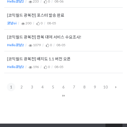
Hello코냥2
233
0
08-06
[코믹월드 광복전] 포스터 발송 완료
코냥oi
200
0
08-05
[코믹월드 광복전] 한복 대여 서비스 수요조사!
Hello코냥2
1079
0
08-05
[코믹월드 광복전] 배치도 1.1 버전 오픈
Hello코냥2
196
0
08-05
1
2
3
4
5
6
7
8
9
10