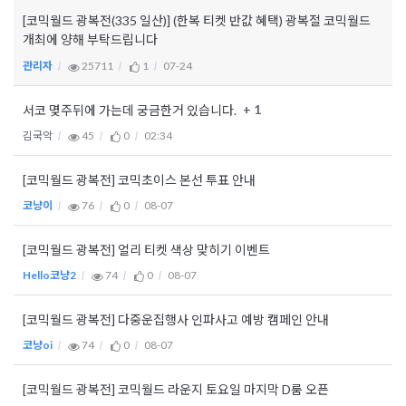
[코믹월드 광복전(335 일산)] (한복 티켓 반값 혜택) 광복절 코믹월드
개최에 양해 부탁드립니다
관리자
25711
1
07-24
+ 1
서코 몆주뒤에 가는데 궁금한거 있습니다.
김국악
45
0
02:34
[코믹월드 광복전] 코믹초이스 본선 투표 안내
코냥이
76
0
08-07
[코믹월드 광복전] 얼리 티켓 색상 맞히기 이벤트
Hello코냥2
74
0
08-07
[코믹월드 광복전] 다중운집행사 인파사고 예방 캠페인 안내
코냥oi
74
0
08-07
[코믹월드 광복전] 코믹월드 라운지 토요일 마지막 D룸 오픈