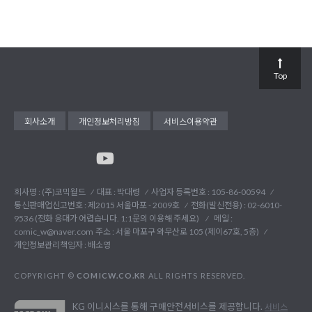
Top
회사소개
개인정보처리방침
서비스이용약관
회사명 : (주)코믹월드
대표 : 박대령
사업자 등록번호 : 105-86-00594
통신판매업신고번호 : 제2015 서울마포 - 2009호
전화(발신전용) :
02-6010-
9536 (전화 응대가 어렵습니다. 1:1문의 이용해 주세요)
메일 :
comic_w@naver.com
주소 : 서울 마포구 와우산로 105 (제이67호, 5층)
개인정보관리책임자 : 배소영
COPYRIGHT ©
COMICW.CO.KR
ALL RIGHTS RESERVED.
KG 이니시스를 통해 구매안전서비스를 제공합니다.
서비스