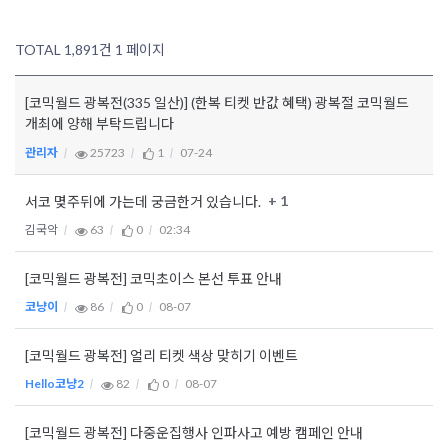
TOTAL 1,891건
1 페이지
[코믹월드 광복전(335 일산)] (한복 티켓 반값 혜택) 광복절 코믹월드
개최에 양해 부탁드립니다
관리자
25723
1
07-24
+ 1
서코 몆주뒤에 가는데 궁금한거 있습니다.
김국악
63
0
02:34
[코믹월드 광복전] 코믹초이스 본선 투표 안내
코냥이
86
0
08-07
[코믹월드 광복전] 얼리 티켓 색상 맞히기 이벤트
Hello코냥2
82
0
08-07
[코믹월드 광복전] 다중운집행사 인파사고 예방 캠페인 안내