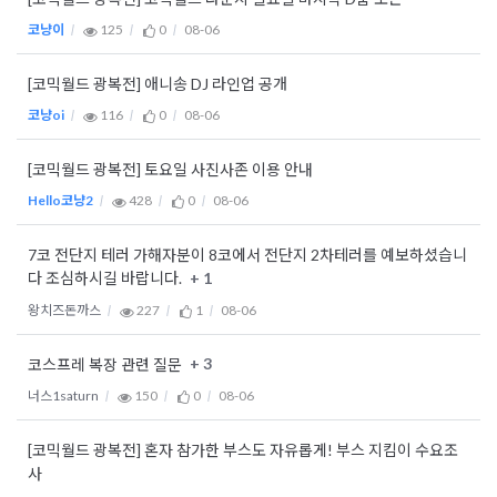
코냥이
125
0
08-06
[코믹월드 광복전] 애니송 DJ 라인업 공개
코냥oi
116
0
08-06
[코믹월드 광복전] 토요일 사진사존 이용 안내
Hello코냥2
428
0
08-06
7코 전단지 테러 가해자분이 8코에서 전단지 2차테러를 예보하셨습니
+ 1
다 조심하시길 바랍니다.
왕치즈돈까스
227
1
08-06
+ 3
코스프레 복장 관련 질문
너스1saturn
150
0
08-06
[코믹월드 광복전] 혼자 참가한 부스도 자유롭게! 부스 지킴이 수요조
사