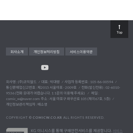
Top
회사소개
개인정보처리방침
서비스이용약관
회사명 : (주)코믹월드
대표 : 박대령
사업자 등록번호 : 105-86-00594
통신판매업신고번호 : 제2015 서울마포 - 2009호
전화(발신전용) :
02-6010-
9536 (전화 응대가 어렵습니다. 1:1문의 이용해 주세요)
메일 :
comic_w@naver.com
주소 : 서울 마포구 와우산로 105 (제이67호, 5층)
개인정보관리책임자 : 배소영
COPYRIGHT ©
COMICW.CO.KR
ALL RIGHTS RESERVED.
KG 이니시스를 통해 구매안전서비스를 제공합니다.
서비스