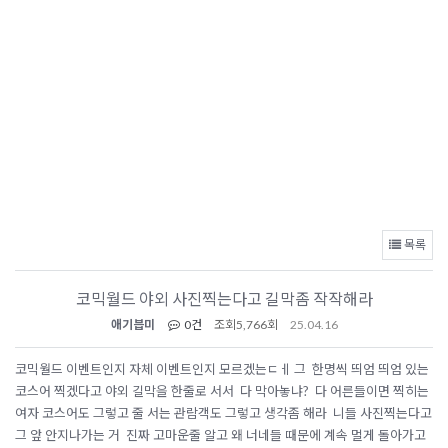
목록
코믹월드 야외 사진찍는다고 길막좀 작작해라
애기븝미
0건
조회
5,766회
25.04.16
코믹월드 이벤트인지 자체 이벤트인지 모르겠는ㄷㅔ 그 한명씩 띄엄 띄엄 있는
코스어 찍겠다고 야외 길막을 한줄로 서서 다 막아놓냐? 다 어른들이면 찍히는
여자 코스어도 그렇고 줄 서는 관람객도 그렇고 생각좀 해라 니들 사진찍는다고
그 앞 안지나가는 거 진짜 고마운줄 알고 왜 너네들 때문에 계속 멀게 돌아가고