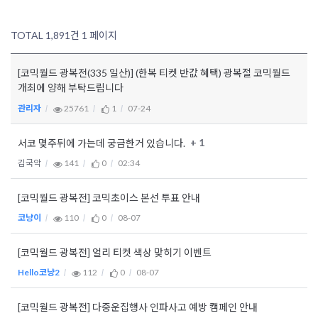
TOTAL 1,891건
1 페이지
[코믹월드 광복전(335 일산)] (한복 티켓 반값 혜택) 광복절 코믹월드
개최에 양해 부탁드립니다
관리자
25761
1
07-24
+ 1
서코 몆주뒤에 가는데 궁금한거 있습니다.
김국악
141
0
02:34
[코믹월드 광복전] 코믹초이스 본선 투표 안내
코냥이
110
0
08-07
[코믹월드 광복전] 얼리 티켓 색상 맞히기 이벤트
Hello코냥2
112
0
08-07
[코믹월드 광복전] 다중운집행사 인파사고 예방 캠페인 안내