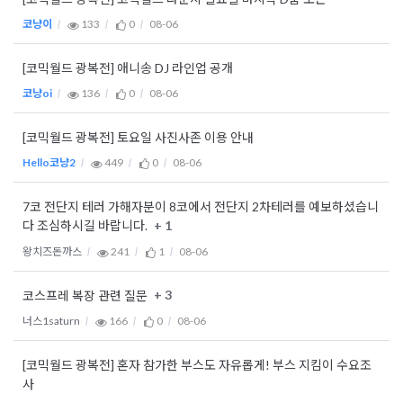
코냥이
133
0
08-06
[코믹월드 광복전] 애니송 DJ 라인업 공개
코냥oi
136
0
08-06
[코믹월드 광복전] 토요일 사진사존 이용 안내
Hello코냥2
449
0
08-06
7코 전단지 테러 가해자분이 8코에서 전단지 2차테러를 예보하셨습니
+ 1
다 조심하시길 바랍니다.
왕치즈돈까스
241
1
08-06
+ 3
코스프레 복장 관련 질문
너스1saturn
166
0
08-06
[코믹월드 광복전] 혼자 참가한 부스도 자유롭게! 부스 지킴이 수요조
사