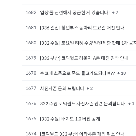
1682
+ 7
입장 줄 관련해서 궁금한 게 있습니다!
1681
[336 일산] 청년부스 동아리 토요일 매진 안내
1680
[332 수원] 토요일 티켓 수량 일일제한 판매 1차 공
1679
[333 부산] 코믹월드 라운지 A룸 매진 임박 안내
1678
+ 18
수코때 소품으로 죽도 들고가도되나여??
1677
+ 2
사진사존 문의 드립니다
1676
+ 1
332 수원 코믹월드 사진사존 관련 문의합니다.
1675
[332 수원] 배치도 1.0 버전 공개
1674
[코믹월드 333 부산] 이타샤존 개최 취소 안내