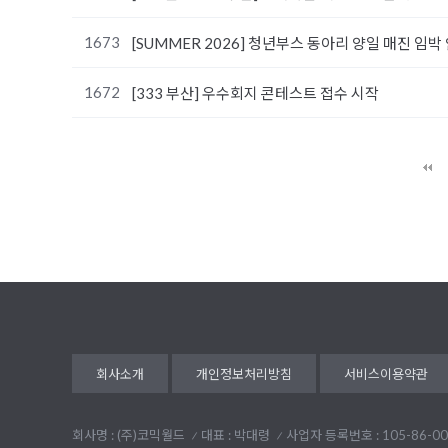
1673
[SUMMER 2026] 청년부스 동아리 양일 매진 임박
1672
[333 부산] 우수회지 콘테스트 접수 시작
다음
맨끝
회사소개
개인정보처리방침
서비스이용약관
회사명 : (주)코믹월드
대표 : 박대령
사업자 등록번호 : 105-86-00