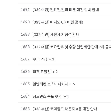
1691
[332 수원] 일요일 얼리 티켓 매진 임박 안내
1690
[333 부산] 배치도 0.7 버전 공개!
1689
[332 수원] 사진사 지정석 안내
1688
[332 수원] 토요일 티켓 수량 일일제한 판매 2차 공
1687
+ 3
핫피 의상
1686
+ 2
티켓 환불건
1685
+ 5
일반티켓 코스어패키지
1684
+ 4
짐보관소 중도 찾기
1683
[333 부산] 코믹월드 라운지 A룸 매진 안내