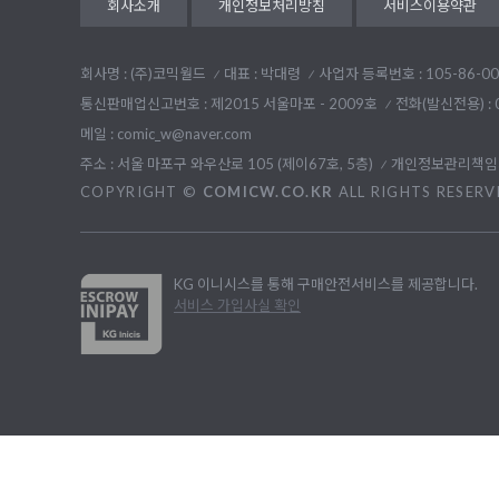
회사소개
개인정보처리방침
서비스이용약관
회사명 : (주)코믹월드
대표 : 박대령
사업자 등록번호 : 105-86-00
통신판매업신고번호 : 제2015 서울마포 - 2009호
전화(발신전용) :
메일 : comic_w@naver.com
주소 : 서울 마포구 와우산로 105 (제이67호, 5층)
개인정보관리책임자
COPYRIGHT ©
COMICW.CO.KR
ALL RIGHTS RESERV
KG 이니시스를 통해 구매안전서비스를 제공합니다.
서비스 가입사실 확인