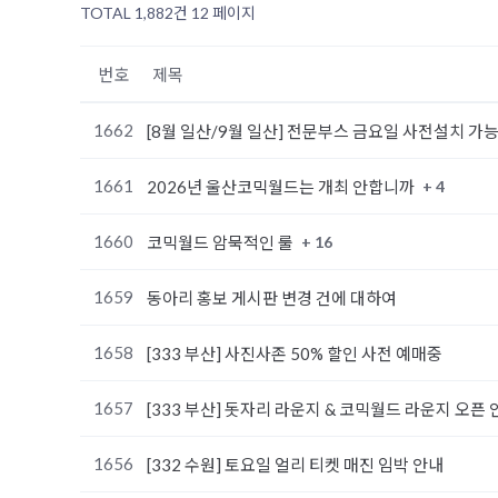
TOTAL 1,882건
12 페이지
번호
제목
1662
[8월 일산/9월 일산] 전문부스 금요일 사전설치 가
1661
+ 4
2026년 울산코믹월드는 개최 안합니까
1660
+ 16
코믹월드 암묵적인 룰
1659
동아리 홍보 게시판 변경 건에 대하여
1658
[333 부산] 사진사존 50% 할인 사전 예매중
1657
[333 부산] 돗자리 라운지 & 코믹월드 라운지 오픈 
1656
[332 수원] 토요일 얼리 티켓 매진 임박 안내