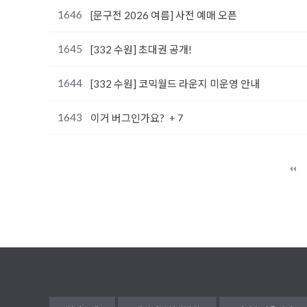
1646
[문구전 2026 여름] 사전 예매 오픈
1645
[332 수원] 초대권 공개!
1644
[332 수원] 코믹월드 라운지 미운영 안내
1643
+ 7
이거 버그인가요?
다음
맨끝