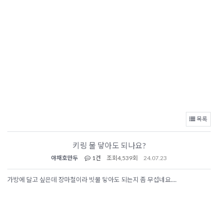
목록
키링 물 닿아도 되나요?
야채호만두
1건
조회
4,539회
24.07.23
가방에 달고 싶은데 장마철이라 빗물 닿아도 되는지 좀 무섭네요....