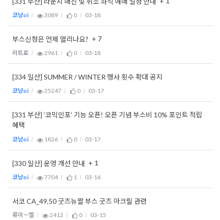
+ 1
[331 부산] 라운지 매진 및 취소 좌석 예매 일정 안내
코냥oi
3089
0
03-18
+ 7
부스신청은 언제 열리나요?
리트로
2961
0
03-18
[334 일산] SUMMER / WINTER 행사 횟수 확대 공지
코냥oi
25247
0
03-17
[331 부산] '코믹인포' 기능 오픈! 오픈 기념 부스비 10% 포인트 적립
혜택
코냥oi
1826
0
03-17
+ 1
[330 일산] 운영 개선 안내
코냥oi
7704
1
03-16
서코 CA_49,50 굿즈뉴짤 부스 굿즈 아크릴 관련
류이ㅡ엘
2412
0
03-15