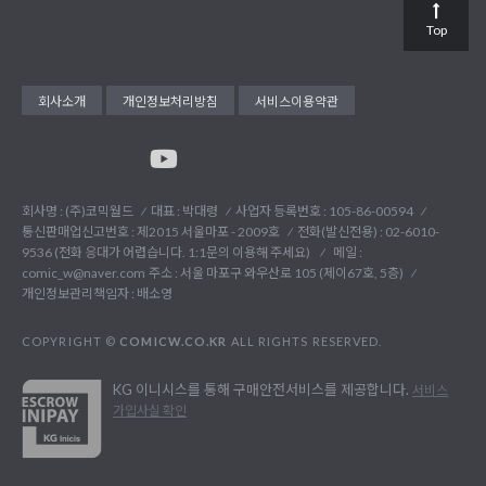
Top
회사소개
개인정보처리방침
서비스이용약관
회사명 : (주)코믹월드
대표 : 박대령
사업자 등록번호 : 105-86-00594
통신판매업신고번호 : 제2015 서울마포 - 2009호
전화(발신전용) :
02-6010-
9536 (전화 응대가 어렵습니다. 1:1문의 이용해 주세요)
메일 :
comic_w@naver.com
주소 : 서울 마포구 와우산로 105 (제이67호, 5층)
개인정보관리책임자 : 배소영
COPYRIGHT ©
COMICW.CO.KR
ALL RIGHTS RESERVED.
KG 이니시스를 통해 구매안전서비스를 제공합니다.
서비스
가입사실 확인