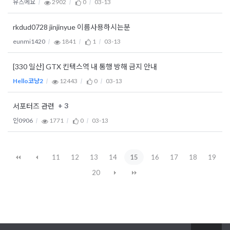
뮤즈에요
2902
0
03-13
rkdud0728 jinjinyue 이름사용하시는분
eunmi1420
1841
1
03-13
[330 일산] GTX 킨텍스역 내 통행 방해 금지 안내
Hello코냥2
12443
0
03-13
+ 3
서포터즈 관련
인0906
1771
0
03-13
11
12
13
14
15
16
17
18
19
20