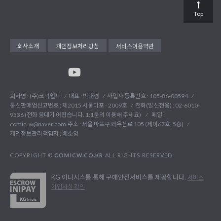
Top
회사소개
개인정보처리방침
서비스이용약관
회사명 : (주)코믹월드
대표 : 박대령
사업자 등록번호 : 105-86-00594
통신판매업신고번호 : 제2015 서울마포 - 2009호
전화(발신전용) :
02-6010-
9536 (전화 응대가 어렵습니다. 1:1문의 이용해 주세요)
메일 :
comic_w@naver.com
주소 : 서울 마포구 와우산로 105 (제이67호, 5층)
개인정보관리책임자 : 배소영
COPYRIGHT ©
COMICW.CO.KR
ALL RIGHTS RESERVED.
KG 이니시스를 통해 구매안전서비스를 제공합니다.
서비스
가입사실 확인