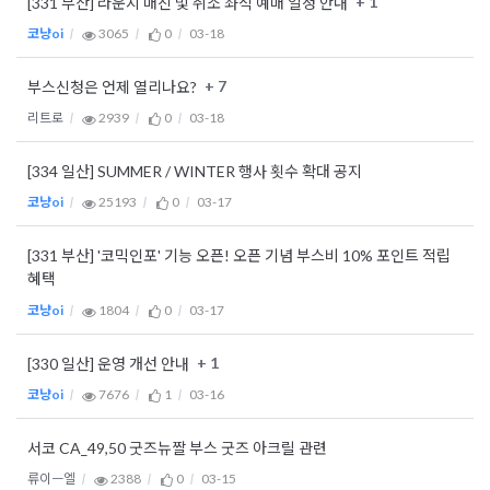
+ 1
[331 부산] 라운지 매진 및 취소 좌석 예매 일정 안내
코냥oi
3065
0
03-18
+ 7
부스신청은 언제 열리나요?
리트로
2939
0
03-18
[334 일산] SUMMER / WINTER 행사 횟수 확대 공지
코냥oi
25193
0
03-17
[331 부산] '코믹인포' 기능 오픈! 오픈 기념 부스비 10% 포인트 적립
혜택
코냥oi
1804
0
03-17
+ 1
[330 일산] 운영 개선 안내
코냥oi
7676
1
03-16
서코 CA_49,50 굿즈뉴짤 부스 굿즈 아크릴 관련
류이ㅡ엘
2388
0
03-15