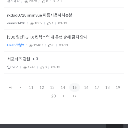
뮤즈에요
2870
0
03-13
rkdud0728 jinjinyue 이름사용하시는분
eunmi1420
1809
1
03-13
[330 일산] GTX 킨텍스역 내 통행 방해 금지 안내
Hello코냥2
12407
0
03-13
+ 3
서포터즈 관련
인0906
1745
0
03-13
11
12
13
14
15
16
17
18
19
20