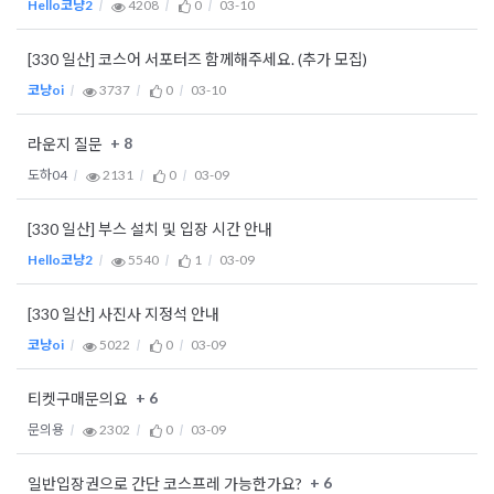
Hello코냥2
4208
0
03-10
[330 일산] 코스어 서포터즈 함께해주세요. (추가 모집)
코냥oi
3737
0
03-10
+ 8
라운지 질문
도하04
2131
0
03-09
[330 일산] 부스 설치 및 입장 시간 안내
Hello코냥2
5540
1
03-09
[330 일산] 사진사 지정석 안내
코냥oi
5022
0
03-09
+ 6
티켓구매문의요
문의용
2302
0
03-09
+ 6
일반입장권으로 간단 코스프레 가능한가요?