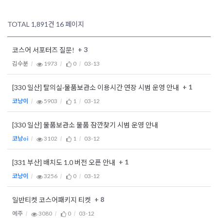
TOTAL 1,891건
16 페이지
+ 3
코스어 서포터즈 질문!
김수분
1973
0
03-13
+ 1
[330 일산] 탈의실·물품보관소 이용시간 연장 시범 운영 안내
코냥이
5903
1
03-12
[330 일산] 물품보관소 물품 잠깐찾기 시범 운영 안내
코냥oi
3102
1
03-12
+ 1
[331 부산] 배치도 1.0 버전 오픈 안내
코냥이
3256
0
03-12
+ 8
일반티켓 코스어패키지 티켓
에주
3080
0
03-12