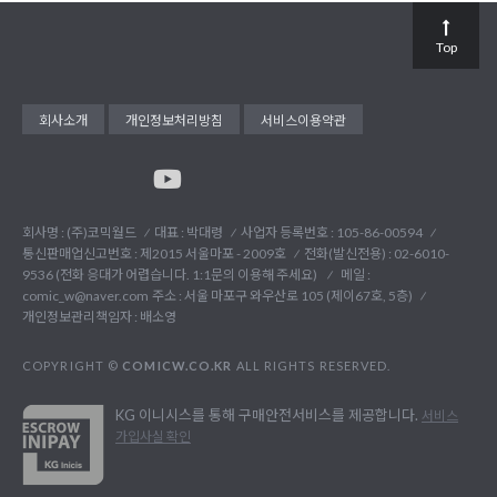
Top
회사소개
개인정보처리방침
서비스이용약관
회사명 : (주)코믹월드
대표 : 박대령
사업자 등록번호 : 105-86-00594
통신판매업신고번호 : 제2015 서울마포 - 2009호
전화(발신전용) :
02-6010-
9536 (전화 응대가 어렵습니다. 1:1문의 이용해 주세요)
메일 :
comic_w@naver.com
주소 : 서울 마포구 와우산로 105 (제이67호, 5층)
개인정보관리책임자 : 배소영
COPYRIGHT ©
COMICW.CO.KR
ALL RIGHTS RESERVED.
KG 이니시스를 통해 구매안전서비스를 제공합니다.
서비스
가입사실 확인