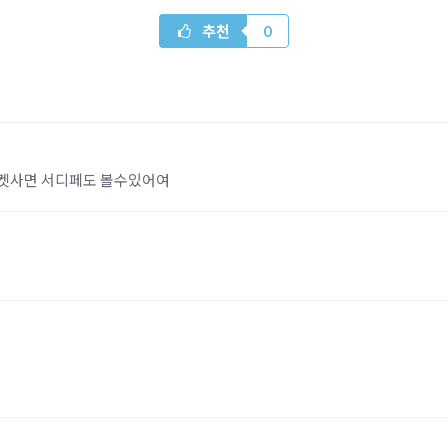
추천
0
티켓사면 서디페도 볼수있어여