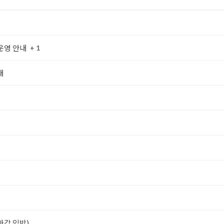
+ 1
 운영 안내
내
마감 임박)