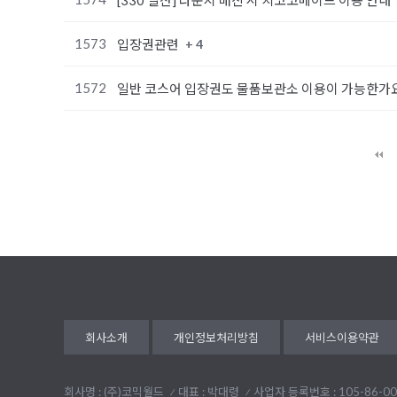
[330 일산] 라운지 매진 시 치코코메이드 이용 안내
1573
+ 4
입장권관련
1572
일반 코스어 입장권도 물품보관소 이용이 가능한가
다음
맨끝
회사소개
개인정보처리방침
서비스이용약관
회사명 : (주)코믹월드
대표 : 박대령
사업자 등록번호 : 105-86-00