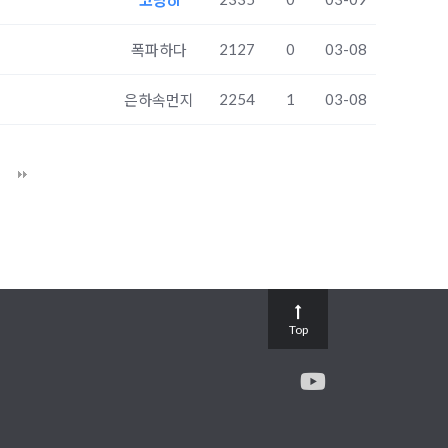
코냥oi
2127
0
03-08
폭파하다
2254
1
03-08
은하속먼지
Top