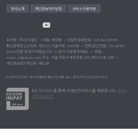
회사소개
개인정보처리방침
서비스이용약관
회사명 : (주)코믹월드
대표 : 박대령
사업자 등록번호 : 105-86-00594
통신판매업신고번호 : 제2015 서울마포 - 2009호
전화(발신전용) :
02-6010-
9536 (전화 응대가 어렵습니다. 1:1문의 이용해 주세요)
메일 :
comic_w@naver.com
주소 : 서울 마포구 와우산로 105 (제이67호, 5층)
개인정보관리책임자 : 배소영
COPYRIGHT ©
COMICW.CO.KR
ALL RIGHTS RESERVED.
KG 이니시스를 통해 구매안전서비스를 제공합니다.
서비스
가입사실 확인