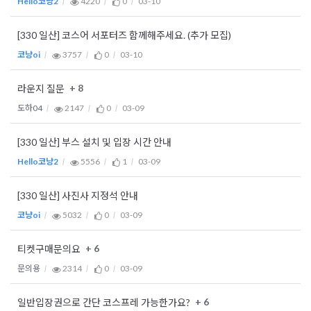
Hello코냥2
4220
0
03-10
[330 일산] 코스어 서포터즈 함께해주세요. (추가 모집)
코냥oi
3757
0
03-10
+ 8
라운지 질문
도하04
2147
0
03-09
[330 일산] 부스 설치 및 입장 시간 안내
Hello코냥2
5556
1
03-09
[330 일산] 사진사 지정석 안내
코냥oi
5032
0
03-09
+ 6
티켓구매문의요
문의용
2314
0
03-09
+ 6
일반입장권으로 간단 코스프레 가능한가요?