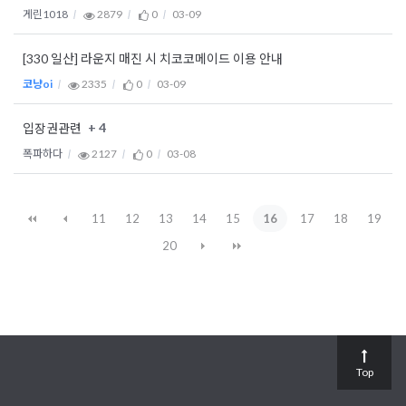
게린1018
2879
0
03-09
[330 일산] 라운지 매진 시 치코코메이드 이용 안내
코냥oi
2335
0
03-09
+ 4
입장권관련
폭파하다
2127
0
03-08
11
12
13
14
15
16
17
18
19
20
Top