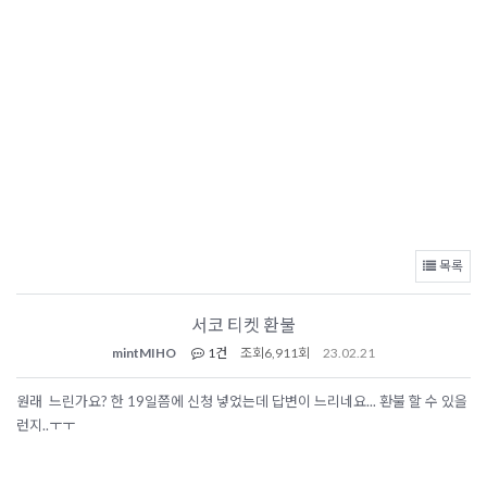
목록
서코 티켓 환불
mintMIHO
1건
조회
6,911회
23.02.21
원래 느린가요? 한 19일쯤에 신청 넣었는데 답변이 느리네요... 환불 할 수 있을
런지..ㅜㅜ