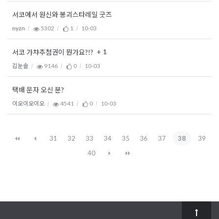
서코에서 원신와 봉괴스타레일 굿즈
nyzn
5302
1
10-03
+ 1
서코 가챠추첨권이 뭔가요?!?
김눈솔
9146
0
10-03
택배 문자 오신 분?
이오이오이오
4541
0
10-03
31
32
33
34
35
36
37
38
39
40