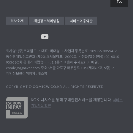
Top
회사소개
개인정보처리방침
서비스이용약관
회사명 : (주)코믹월드
대표 : 박대령
사업자 등록번호 : 105-86-00594
통신판매업신고번호 : 제2015 서울마포 - 2009호
전화(발신전용) :
02-6010-
9536 (전화 응대가 어렵습니다. 1:1문의 이용해 주세요)
메일 :
comic_w@naver.com
주소 : 서울 마포구 와우산로 105 (제이67호, 5층)
개인정보관리책임자 : 배소영
COPYRIGHT ©
COMICW.CO.KR
ALL RIGHTS RESERVED.
KG 이니시스를 통해 구매안전서비스를 제공합니다.
서비스
가입사실 확인