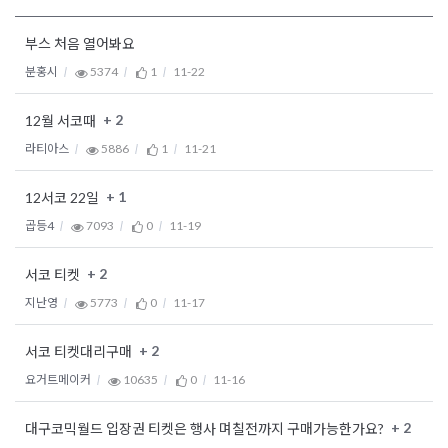
부스 처음 열어봐요
분홍시
5374
1
11-22
+ 2
12월 서코때
라티아스
5886
1
11-21
+ 1
12서코 22일
곱등4
7093
0
11-19
+ 2
서코 티켓
지난영
5773
0
11-17
+ 2
서코 티켓대리구매
요거트메이커
10635
0
11-16
+ 2
대구코믹월드 입장권 티켓은 행사 며칠전까지 구매가능한가요?