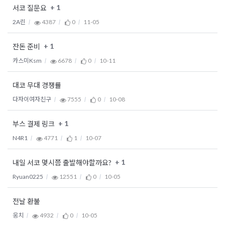
+ 1
서코 질문요
2A린
4387
0
11-05
+ 1
잔돈 준비
카스미Ksm
6678
0
10-11
대코 무대 경쟁률
다자이여자친구
7555
0
10-08
+ 1
부스 결제 링크
N4R1
4771
1
10-07
+ 1
내일 서코 몇시쯤 출발해야할까요?
Ryuan0225
12551
0
10-05
전날 환불
웅치
4932
0
10-05