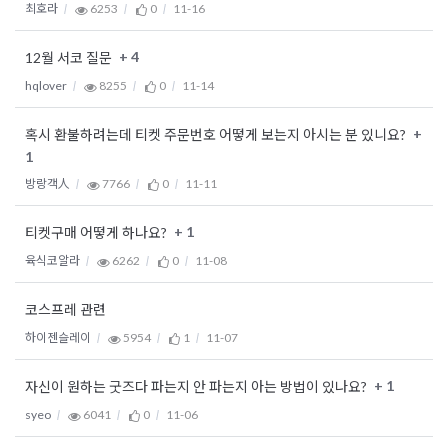
최호라
6253
0
11-16
+ 4
12월 서코 질문
hqlover
8255
0
11-14
+
혹시 환불하려는데 티켓 주문번호 어떻게 보는지 아시는 분 있니요?
1
방랑객人
7766
0
11-11
+ 1
티켓구매 어떻게 하나요?
육식코알라
6262
0
11-08
코스프레 관련
하이젠슬레이
5954
1
11-07
+ 1
자신이 원하는 굿즈다 파는지 안 파는지 아는 방법이 있나요?
syeo
6041
0
11-06