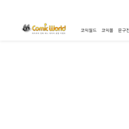
코믹월드
코믹몰
문구