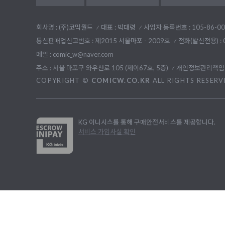
회사명 : (주)코믹월드
대표 : 박대령
사업자 등록번호 : 105-86-00
통신판매업신고번호 : 제2015 서울마포 - 2009호
전화(발신전용) :
메일 : comic_w@naver.com
주소 : 서울 마포구 와우산로 105 (제이67호, 5층)
개인정보관리책임자
COPYRIGHT ©
COMICW.CO.KR
ALL RIGHTS RESERV
KG 이니시스를 통해 구매안전서비스를 제공합니다.
서비스 가입사실 확인