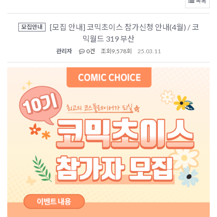
목록
[모집 안내] 코믹초이스 참가신청 안내(4월) / 코
모집안내
믹월드 319 부산
관리자
0건
조회
9,578회
25.03.11