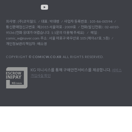
회사명 : (주)코믹월드
대표 : 박대령
사업자 등록번호 : 105-86-00594
통신판매업신고번호 : 제2015 서울마포 - 2009호
전화(발신전용) :
02-6010-
9536 (전화 응대가 어렵습니다. 1:1문의 이용해 주세요)
메일 :
comic_w@naver.com
주소 : 서울 마포구 와우산로 105 (제이67호, 5층)
개인정보관리책임자 : 배소영
COPYRIGHT ©
COMICW.CO.KR
ALL RIGHTS RESERVED.
KG 이니시스를 통해 구매안전서비스를 제공합니다.
서비스
가입사실 확인