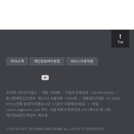
Top
회사소개
개인정보처리방침
서비스이용약관
회사명 : (주)코믹월드
대표 : 박대령
사업자 등록번호 : 105-86-00594
통신판매업신고번호 : 제2015 서울마포 - 2009호
전화(발신전용) :
02-6010-
9536 (전화 응대가 어렵습니다. 1:1문의 이용해 주세요)
메일 :
comic_w@naver.com
주소 : 서울 마포구 와우산로 105 (제이67호, 5층)
개인정보관리책임자 : 배소영
COPYRIGHT ©
COMICW.CO.KR
ALL RIGHTS RESERVED.