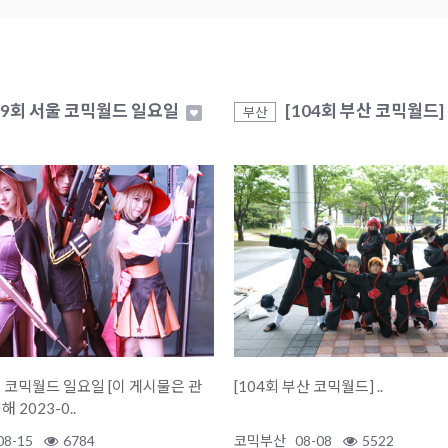
49회 서울 코믹월드 일요일
[104회 부산 코믹월드]
부산
월드 일요일 [이 게시물은 관
[104회 부산 코믹월드] ..
 2023-0..
08-15
6784
코믹부산
08-08
5522