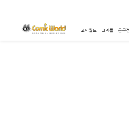
코믹월드
코믹몰
문구