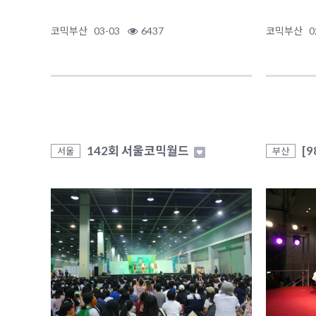
코믹부산
03-03
6437
코믹부산
0
142회 서울코믹월드
[
서울
부산