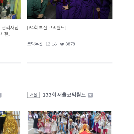
은 관리자님
[94회 부산 코믹월드] ..
행사갤..
코믹부산
12-16
3878
133회 서울코믹월드
서울