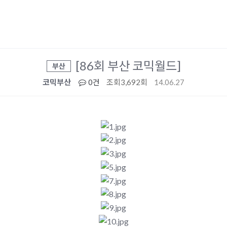
[86회 부산 코믹월드]
부산
코믹부산
0건
조회
3,692회
14.06.27