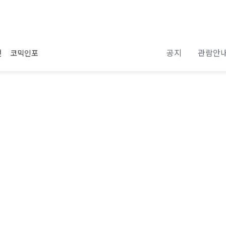
공지
관람안
전
코믹인포