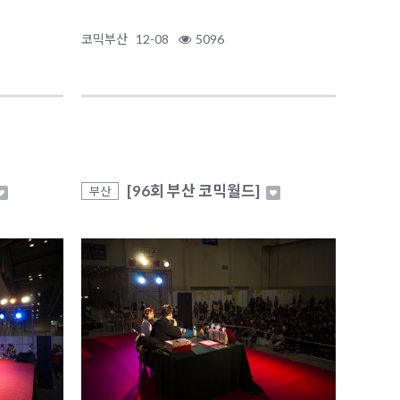
코믹부산
12-08
5096
[96회 부산 코믹월드]
부산