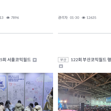
13
7896
관리자
01-30
12635
75회 서울코믹월드
122회 부산코믹월드 
부산