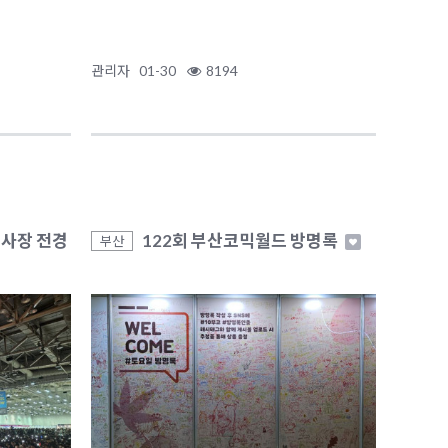
관리자
01-30
8194
행사장 전경
122회 부산코믹월드 방명록
부산