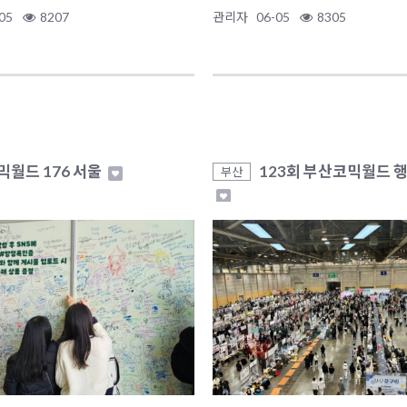
05
8207
관리자
06-05
8305
믹월드 176 서울
123회 부산코믹월드 
부산