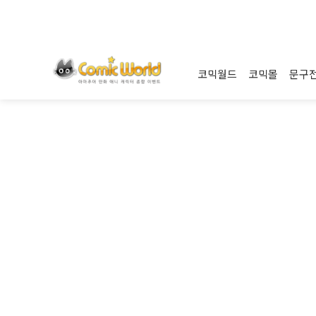
코믹월드
코믹몰
문구