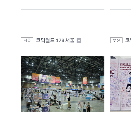
코믹월드 178 서울
코
서울
부산