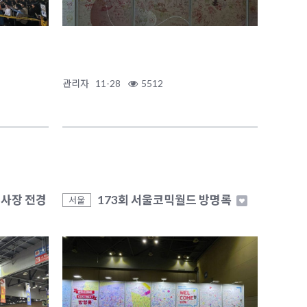
관리자
11-28
5512
행사장 전경
173회 서울코믹월드 방명록
서울