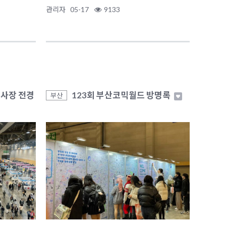
관리자
05-17
9133
행사장 전경
123회 부산코믹월드 방명록
부산