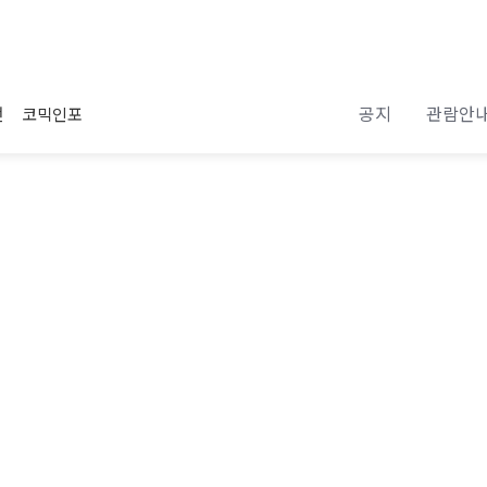
공지
관람안
전
코믹인포