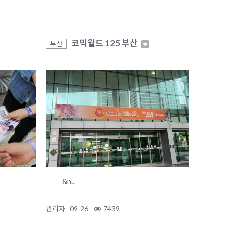
코믹월드 125 부산
부산
&n..
관리자
09-26
7439