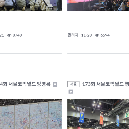
21
8748
관리자
11-28
6594
74회 서울코믹월드 방명록
173회 서울코믹월드 
서울